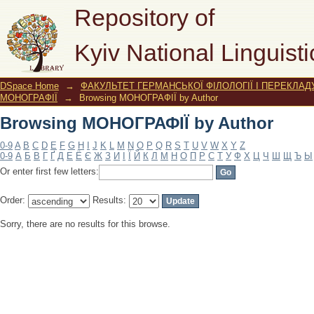
Browsing МОНОГРАФІЇ by Author
Repository of
Kyiv National Linguisti
DSpace Home
→
ФАКУЛЬТЕТ ГЕРМАНСЬКОЇ ФІЛОЛОГІЇ І ПЕРЕКЛАД
МОНОГРАФІЇ
→
Browsing МОНОГРАФІЇ by Author
Browsing МОНОГРАФІЇ by Author
0-9
A
B
C
D
E
F
G
H
I
J
K
L
M
N
O
P
Q
R
S
T
U
V
W
X
Y
Z
0-9
А
Б
В
Г
Ґ
Д
Е
Ё
Є
Ж
З
И
І
Ї
Й
К
Л
М
Н
О
П
Р
С
Т
У
Ф
Х
Ц
Ч
Ш
Щ
Ъ
Ы
Or enter first few letters:
Order:
Results:
Sorry, there are no results for this browse.