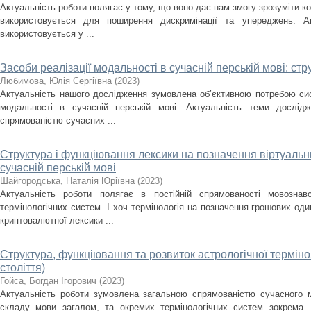
Актуальність роботи полягає у тому, що воно дає нам змогу зрозуміти кон
використовується для поширення дискримінації та упереджень. А
використовується у ...
Засоби реалізації модальності в сучасній перській мові: стр
Любимова, Юлія Сергіївна
(
2023
)
Актуальність нашого дослідження зумовлена об’єктивною потребою сист
модальності в сучасній перській мові. Актуальність теми дослідж
спрямованістю сучасних ...
Структура і функціювання лексики на позначення віртуаль
сучасній перській мові
Шайгородська, Наталія Юріївна
(
2023
)
Актуальність роботи полягає в постійній спрямованості мовозна
термінологічних систем. І хоч термінологія на позначення грошових оди
криптовалютної лексики ...
Структура, функціювання та розвиток астрологічної терміноло
століття)
Гойса, Богдан Ігорович
(
2023
)
Актуальність роботи зумовлена загальною спрямованістю сучасного м
складу мови загалом, та окремих термінологічних систем зокрема. А