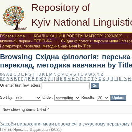
Browsing Східна філологія: перськ
Repository of
навчання by Title
Kyiv National Linguisti
DSpace Home
→
КВАЛІФІКАЦІЙНІ РОБОТИ "МАГІСТР" 2023-2025
→
включно), перша - ПЕРСЬКА
→
Східна філологія: перська мова і літе
і література, переклад, методика навчання by Title
Browsing Східна філологія: перська 
переклад, методика навчання by Titl
0-9
A
B
C
D
E
F
G
H
I
J
K
L
M
N
O
P
Q
R
S
T
U
V
W
X
Y
Z
0-9
А
Б
В
Г
Ґ
Д
Е
Ё
Є
Ж
З
И
І
Ї
Й
К
Л
М
Н
О
П
Р
С
Т
У
Ф
Х
Ц
Ч
Ш
Щ
Ъ
Ы
Or enter first few letters:
Sort by:
Order:
Results:
Now showing items 1-4 of 4
Засоби вираження мови ворожнечі в сучасному перському 
Нікітін, Ярослав Вадимович
(
2023
)