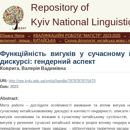
Функційність вигуків у сучасному
Repository of
аспект
Kyiv National Linguisti
DSpace Home
→
КВАЛІФІКАЦІЙНІ РОБОТИ "МАГІСТР" 2023-2025
→
включно), перша - КИТАЙСЬКА
→
Східна філологія: китайська мова і 
Функційність вигуків у сучасному
дискурсі: гендерний аспект
Коврига, Валерія Вадимівна
URI:
http://rep.knlu.edu.ua/xmlui/handle/787878787/5470
Date:
2023
Abstract:
Мета роботи – дослідити особливості вживання та вплив вигуків н
сучасному китайськомовному дискурсі в контексті гендерності, описати о
вигуків чоловіками та жінками в сучасному китайському суспільстві, 
вигуків у реченнях сучасної китайської мови в розрізі впливу гендера
передбачає виконання таких завдань: - обґрунтувати теоретичні засади 