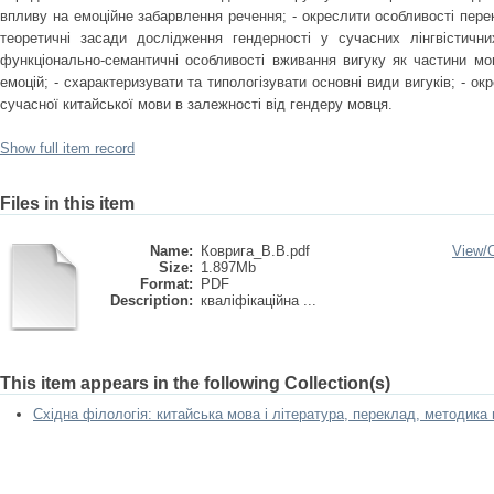
впливу на емоційне забарвлення речення; - окреслити особливості перек
теоретичні засади дослідження гендерності у сучасних лінгвістични
функціонально-семантичні особливості вживання вигуку як частини м
емоцій; - схарактеризувати та типологізувати основні види вигуків; - ок
сучасної китайської мови в залежності від гендеру мовця.
Show full item record
Files in this item
Name:
Коврига_В.В.pdf
View/
Size:
1.897Mb
Format:
PDF
Description:
кваліфікаційна ...
This item appears in the following Collection(s)
Східна філологія: китайська мова і література, переклад, методика