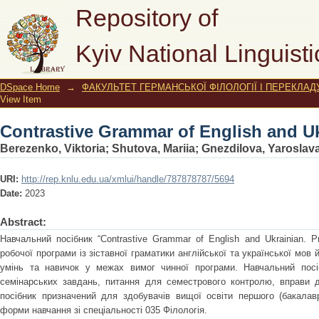
Contrastive Grammar of English and Uk
Repository of
Kyiv National Linguisti
DSpace Home
→
ФАКУЛЬТЕТ ГЕРМАНСЬКОЇ ФІЛОЛОГІЇ І ПЕРЕКЛАД
View Item
Contrastive Grammar of English and Uk
Berezenko, Viktoria
;
Shutova, Mariia
;
Gnezdilova, Yaroslav
URI:
http://rep.knlu.edu.ua/xmlui/handle/787878787/5694
Date:
2023
Abstract:
Навчальний посібник “Contrastive Grammar of English and Ukrainian. Pr
робочої програми із зіставної граматики англійської та української мо
умінь та навичок у межах вимог чинної програми. Навчальний посі
семінарських завдань, питання для семестрового контролю, вправи д
посібник призначений для здобувачів вищої освіти першого (бакалавр
форми навчання зі спеціальності 035 Філологія.