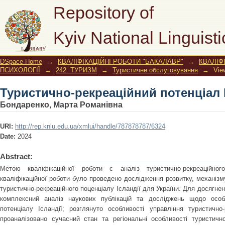
Туристично-рекреаційний потенціал І
Repository of
Kyiv National Linguisti
DSpace Home
→
КВАЛІФІКАЦІЙНІ РОБОТИ "БАКАЛАВР"
→
КВАЛІФ
ПСИХОЛОГІЇ
→
242. ТУРИЗМ
→
Туристичне обслуговування
→
Vie
Туристично-рекреаційний потенціал І
Бондаренко, Марта Романівна
URI:
http://rep.knlu.edu.ua/xmlui/handle/787878787/6324
Date:
2024
Abstract:
Метою кваліфікаційної роботи є аналіз туристично-рекреаційног
кваліфікаційної роботи було проведено дослідження розвитку, механізм
туристично-рекреаційного поценціалу Ісландії для України. Для досягне
комплексний аналіз наукових публікацій та досліджень щодо особл
потенціалу Ісландії; розглянуто особливості управління туристично-
проаналізовано сучасний стан та регіональні особливості туристично-