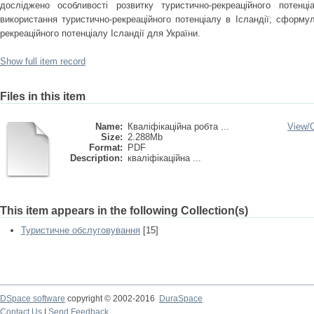
досліджено особливості розвитку туристично-рекреаційного потенці
використання туристично-рекреаційного потенціалу в Ісландії; сформу
рекреаційного потенціалу Ісландії для України.
Show full item record
Files in this item
Name:
Кваліфікаційна робта ...
View/
Size:
2.288Mb
Format:
PDF
Description:
кваліфікаційна ...
This item appears in the following Collection(s)
Туристичне обслуговування
[15]
DSpace software
copyright © 2002-2016
DuraSpace
Contact Us
|
Send Feedback