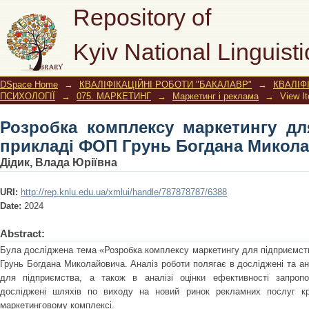
Розробка комплексу маркетингу дл
Repository of
Богдана Миколайовича)
Kyiv National Linguisti
DSpace Home
→
КВАЛІФІКАЦІЙНІ РОБОТИ "БАКАЛАВР"
→
КВАЛІФ
ПСИХОЛОГІЇ
→
075. МАРКЕТИНГ
→
Маркетинг і реклама
→
View I
Розробка комплексу маркетингу дл
прикладі ФОП Грунь Богдана Микола
Дідик, Влада Юріївна
URI:
http://rep.knlu.edu.ua/xmlui/handle/787878787/6388
Date:
2024
Abstract:
Була досліджена тема «Розробка комплексу маркетингу для підприємств
Грунь Богдана Миколайовича. Аналіз роботи полягає в досліджені та ан
для підприємства, а також в аналізі оцінки ефективності запропо
досліджені шляхів по виходу на новий ринок рекламних послуг кр
маркетинговому комплексі.