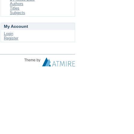
Authors
Titles
Subjects
My Account
Login
Register
Theme by