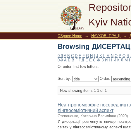
Browsing ДИСЕРТАЦІЇ
Repositor
Kyiv Nati
DSpace Home
→
НАУКОВІ ПРАЦІ
→
Browsing ДИСЕРТАЦІЇ
0-9
A
B
C
D
E
F
G
H
I
J
K
L
M
N
O
P
Q
R
0-9
А
Б
В
Г
Ґ
Д
Е
Ё
Є
Ж
З
И
І
Ї
Й
К
Л
М
Or enter first few letters:
Sort by:
Order:
Now showing items 1-1 of 1
Неантропоморфне посередництво в
лінгвосеміотичний аспект
Степаненко, Катерина Василівна
(
2020
)
У дисертації розглянуто явище неантр
світах у лінгвосеміотичному аспекті шл