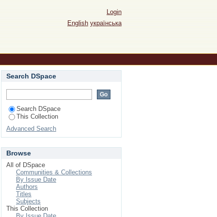
Login
English
українська
Search DSpace
Search DSpace
This Collection
Advanced Search
Browse
All of DSpace
Communities & Collections
By Issue Date
Authors
Titles
Subjects
This Collection
By Issue Date