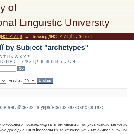
 by Subject "archetypes"
y of
onal Linguistic University
ДИСЕРТАЦІЇ
→
Browsing ДИСЕРТАЦІЇ by Subject
 by Subject "archetypes"
S
T
U
V
W
X
Y
Z
Н
О
П
Р
С
Т
У
Ф
Х
Ц
Ч
Ш
Щ
Ъ
Ы
Ь
Э
Ю
Я
Results:
 англійських та українських казкових світах:
опоморфного посередництва в англійських та українських казкових
яхом дослідження універсальних та етноспецифічних символів кожної