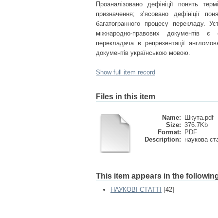
Проаналізовано дефініції понять тер
призначення; з’ясовано дефініції пон
багатогранного процесу перекладу. Ус
міжнародно-правових документів є 
перекладача в репрезентації англомов
документів українською мовою.
Show full item record
Files in this item
Name:
Шкута.pdf
Size:
376.7Kb
Format:
PDF
Description:
наукова ст
This item appears in the following
НАУКОВІ СТАТТІ
[42]