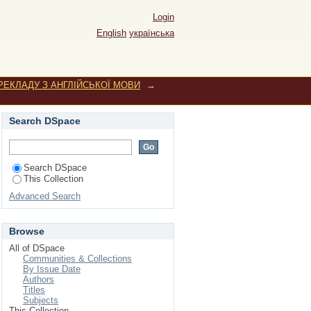
истик англомовних
Login
 офіційних текстів
English
українська
ЕРЕКЛАДУ З АНГЛІЙСЬКОЇ МОВИ
→
Search DSpace
Search DSpace
This Collection
Advanced Search
Browse
All of DSpace
Communities & Collections
By Issue Date
Authors
Titles
Subjects
This Collection