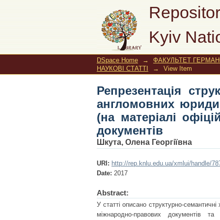
Репрезентація ст
Repositor
юридичних терміні
Kyiv Nati
міжнародно-правови
DSpace Home
→
ФАКУЛЬТЕТ ГЕРМАНС
НАУКОВІ СТАТТІ
→
View Item
Репрезентація стру
англомовних юриди
(на матеріалі офіц
документів
Шкута, Олена Георгіївна
URI:
http://rep.knlu.edu.ua/xmlui/handle/
Date:
2017
Abstract:
У статті описано структурно-семантичні
міжнародно-правових документів та