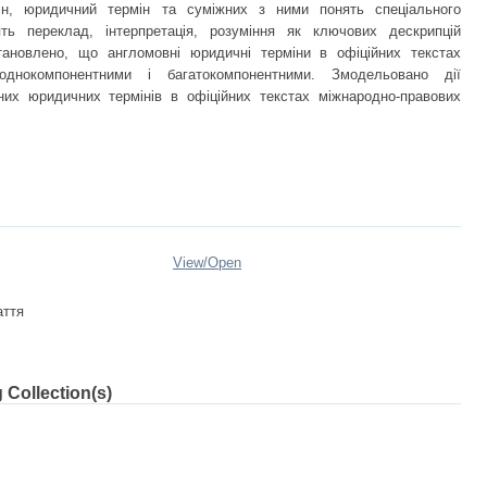
мін, юридичний термін та суміжних з ними понять спеціального
ять переклад, інтерпретація, розуміння як ключових дескрипцій
тановлено, що англомовні юридичні терміни в офіційних текстах
однокомпонентними і багатокомпонентними. Змодельовано дії
них юридичних термінів в офіційних текстах міжнародно-правових
View/
Open
аття
 Collection(s)