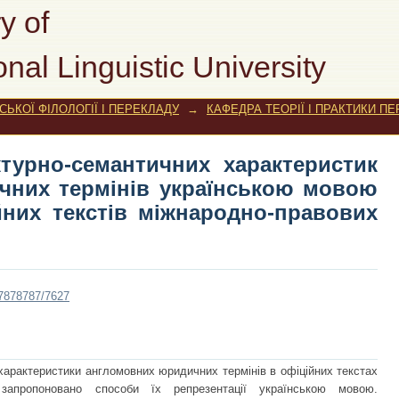
руктурно-семантичних характер
y of
в українською мовою (на матеріалі
onal Linguistic University
х документів
ЬКОЇ ФІЛОЛОГІЇ І ПЕРЕКЛАДУ
→
КАФЕДРА ТЕОРІЇ І ПРАКТИКИ П
ктурно-семантичних характеристик
чних термінів українською мовою
ійних текстів міжнародно-правових
787878787/7627
 характеристики англомовних юридичних термінів в офіційних текстах
 запропоновано способи їх репрезентації українською мовою.