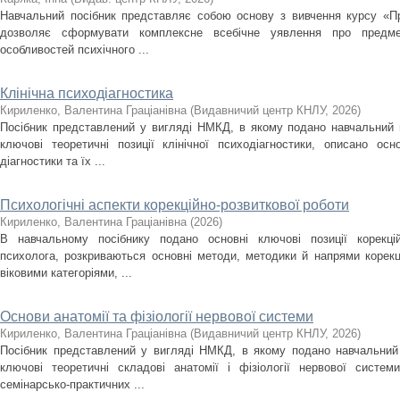
Навчальний посібник представляє собою основу з вивчення курсу «Пра
дозволяє сформувати комплексне всебічне уявлення про предмет,
особливостей психічного ...
Клінічна психодіагностика
Кириленко, Валентина Граціанівна
(
Видавничий центр КНЛУ
,
2026
)
Посібник представлений у вигляді НМКД, в якому подано навчальний 
ключові теоретичні позиції клінічної психодіагностики, описано осно
діагностики та їх ...
Психологічні аспекти корекційно-розвиткової роботи
Кириленко, Валентина Граціанівна
(
2026
)
В навчальному посібнику подано основні ключові позиції корекцій
психолога, розкриваються основні методи, методики й напрями корекці
віковими категоріями, ...
Основи анатомії та фізіології нервової системи
Кириленко, Валентина Граціанівна
(
Видавничий центр КНЛУ
,
2026
)
Посібник представлений у вигляді НМКД, в якому подано навчальний 
ключові теоретичні складові анатомії і фізіології нервової сист
семінарсько-практичних ...