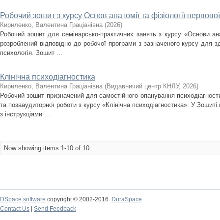
Робочий зошит з курсу Основ анатомії та фізіології нервово
Кириленко, Валентина Граціанівна
(
2026
)
Робочий зошит для семінарсько-практичних занять з курсу «Основи анат
розроблений відповідно до робочої програми з зазначеного курсу для зд
психологія. Зошит ...
Клінічна психодіагностика
Кириленко, Валентина Граціанівна
(
Видавничий центр КНЛУ
,
2026
)
Робочий зошит призначений для самостійного опанування психодіагност
та позааудиторної роботи з курсу «Клінічна психодіагностика». У Зошиті 
з інструкціями ...
Now showing items 1-10 of 10
DSpace software
copyright © 2002-2016
DuraSpace
Contact Us
|
Send Feedback