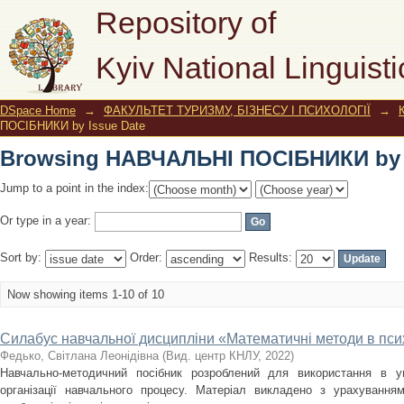
Browsing НАВЧАЛЬНІ ПОСІБНИКИ by I
Repository of
Kyiv National Linguisti
DSpace Home
→
ФАКУЛЬТЕТ ТУРИЗМУ, БІЗНЕСУ І ПСИХОЛОГІЇ
→
ПОСІБНИКИ by Issue Date
Browsing НАВЧАЛЬНІ ПОСІБНИКИ by I
Jump to a point in the index:
Or type in a year:
Sort by:
Order:
Results:
Now showing items 1-10 of 10
Силабус навчальної дисципліни «Математичні методи в псих
Федько, Світлана Леонідівна
(
Вид. центр КНЛУ
,
2022
)
Навчально-методичний посібник розроблений для використання в у
організації навчального процесу. Матеріал викладено з урахуванням