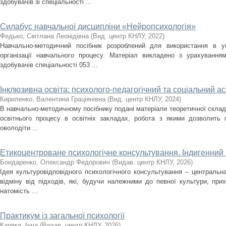
здобувачів зі спеціальності ...
Силабус навчальної дисципліни «Нейропсихологія»
Федько, Світлана Леонідівна
(
Вид. центр КНЛУ
,
2022
)
Навчально-методичний посібник розроблений для використання в у
організації навчального процесу. Матеріал викладено з урахуванням
здобувачів спеціальності 053 ...
Інклюзивна освіта: психолого-педагогічний та соціальний ас
Кириленко, Валентина Граціянівна
(
Вид. центр КНЛУ
,
2024
)
В навчально-методичному посібнику подані матеріали теоретичної складов
освітнього процесу в освітніх закладах, робота з якими дозволить 
оволодіти ...
Етикоцентроване психологічне консультування. Індигенний 
Бондаренко, Олександр Федорович
(
Видав. центр КНЛУ
,
2026
)
Ідея культуровідповідного психологічного консультування – центральна
відміну від підходів, які, будучи належними до певної культури, при
натомість ...
Практикум із загальної психології
Каряка, Інна
(
Видав. центр КНЛУ
,
2026
)