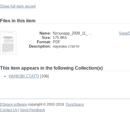
Show full item record
Files in this item
Name:
Nznuoapp_2008_11_ ...
View/
Size:
175.8Kb
Format:
PDF
Description:
наукова стаття
This item appears in the following Collection(s)
НАУКОВІ СТАТТІ
[106]
DSpace software
copyright © 2002-2016
DuraSpace
Contact Us
|
Send Feedback