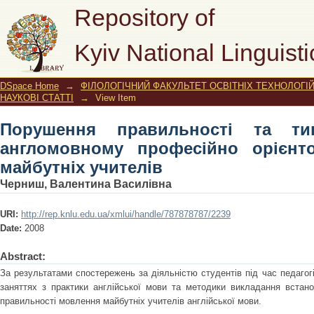
Порушення правильності та типов
Repository of
орієнтованому говорінні майбутніх 
Kyiv National Linguisti
DSpace Home
→
ФІЛОЛОГІЧНИЙ ФАКУЛЬТЕТ ОСВІТНІХ ТЕХНОЛОГІ
НАУКОВІ СТАТТІ
→
View Item
Порушення правильності та т
англомовному професійно орієнто
майбутніх учителів
Черниш, Валентина Василівна
URI:
http://rep.knlu.edu.ua/xmlui/handle/787878787/2239
Date:
2008
Abstract:
За результатами спостережень за діяльністю студентів під час педагогі
заняттях з практики англійської мови та методики викладання встан
правильності мовлення майбутніх учителів англійської мови.