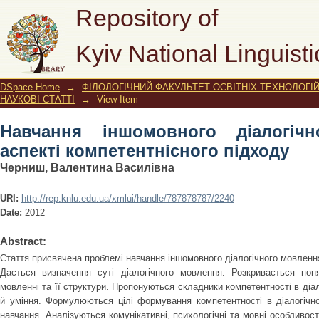
Навчання іншомовного діалогічног
Repository of
підходу
Kyiv National Linguisti
DSpace Home
→
ФІЛОЛОГІЧНИЙ ФАКУЛЬТЕТ ОСВІТНІХ ТЕХНОЛОГІ
НАУКОВІ СТАТТІ
→
View Item
Навчання іншомовного діалогіч
аспекті компетентнісного підходу
Черниш, Валентина Василівна
URI:
http://rep.knlu.edu.ua/xmlui/handle/787878787/2240
Date:
2012
Abstract:
Стаття присвячена проблемі навчання іншомовного діалогічного мовлення
Дається визначення суті діалогічного мовлення. Розкривається поня
мовленні та її структури. Пропонуються складники компетентності в діа
й уміння. Формулюються цілі формування компетентності в діалогічно
навчання. Аналізуються комунікативні, психологічні та мовні особливос