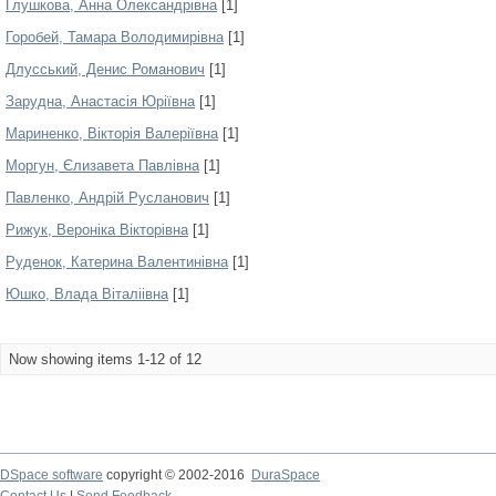
Глушкова, Анна Олександрівна
[1]
Горобей, Тамара Володимирівна
[1]
Длусський, Денис Романович
[1]
Зарудна, Анастасія Юріївна
[1]
Мариненко, Вікторія Валеріївна
[1]
Моргун, Єлизавета Павлівна
[1]
Павленко, Андрій Русланович
[1]
Рижук, Вероніка Вікторівна
[1]
Руденок, Катерина Валентинівна
[1]
Юшко, Влада Віталіівна
[1]
Now showing items 1-12 of 12
DSpace software
copyright © 2002-2016
DuraSpace