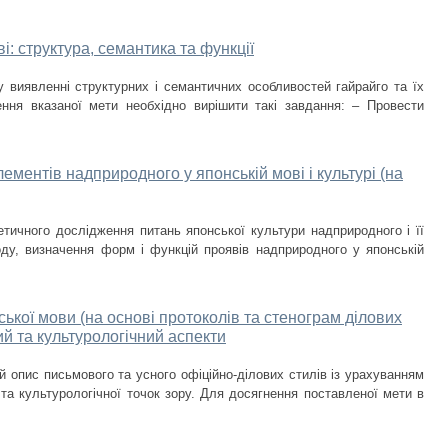
і: структура, семантика та функції
 виявленні структурних і семантичних особливостей гайрайго та їх
ення вказаної мети необхідно вирішити такі завдання: – Провести
ементів надприродного у японській мові і культурі (на
тичного дослідження питань японської культури надприродного і її
ду, визначення форм і функцій проявів надприродного у японській
ької мови (на основі протоколів та стенограм ділових
й та культурологічний аспекти
 опис письмового та усного офіційно-ділових стилів із урахуванням
 та культурологічної точок зору. Для досягнення поставленої мети в