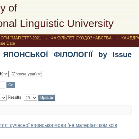
ПОНСЬКОЇ ФІЛОЛОГІЇ by Issue Date
y of
onal Linguistic University
ОТИ "МАГІСТР"-2021
→
ФАКУЛЬТЕТ СХОДОЗНАВСТВА
→
КАФЕДРА
ue Date
 ЯПОНСЬКОЇ ФІЛОЛОГІЇ by Issue
Results:
илі сучасної японської мови (на матеріалі коміксів