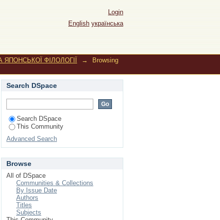
Login
English
українська
 ЯПОНСЬКОЇ ФІЛОЛОГІЇ
→
Browsing
Search DSpace
Search DSpace
This Community
Advanced Search
Browse
All of DSpace
Communities & Collections
By Issue Date
Authors
Titles
Subjects
This Community