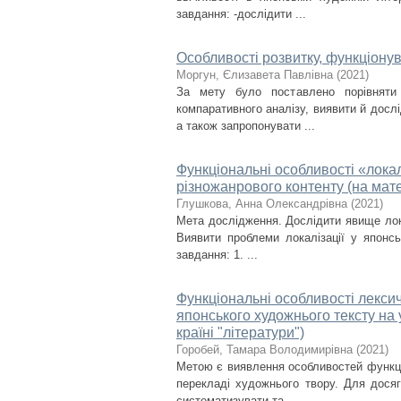
завдання: -дослідити ...
Особливості розвитку, функціону
Моргун, Єлизавета Павлівна
(
2021
)
За мету було поставлено порівняти
компаративного аналізу, виявити й дослі
а також запропонувати ...
Функціональні особливості «локалі
різножанрового контенту (на мате
Глушкова, Анна Олександрівна
(
2021
)
Мета дослідження. Дослідити явище локал
Виявити проблеми локалізації у японсь
завдання: 1. ...
Функціональні особливості лекси
японського художнього тексту на 
країні "літератури")
Горобей, Тамара Володимирівна
(
2021
)
Метою є виявлення особливостей функц
перекладі художнього твору. Для досяг
систематизувати та ...