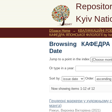
Browsing КАФЕДРА Я
Repositor
Kyiv Nati
DSpace Home
→
КВАЛІФІКАЦІЙНІ РОБ
КАФЕДРА ЯПОНСЬКОЇ ФІЛОЛОГІЇ by Iss
Browsing КАФЕДРА
Date
Jump to a point in the index:
Or type in a year:
Sort by:
Order:
Now showing items 1-12 of 12
Гендерні маркери у художньому ст
манга)
Рижук, Вероніка Вікторівна
(
2021
)