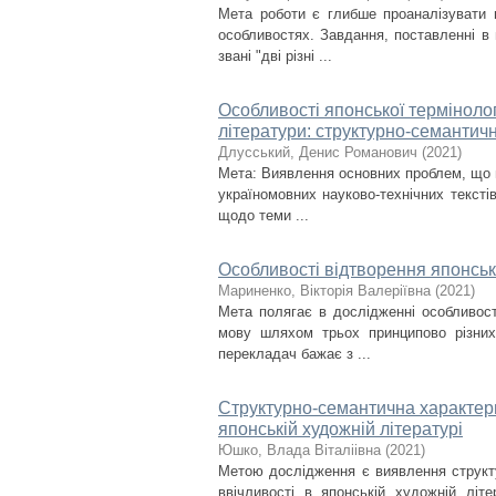
Мета роботи є глибше проаналізувати г
особливостях. Завдання, поставленні в 
звані "дві різні ...
Особливості японської термінологі
літератури: структурно-семантич
Длусський, Денис Романович
(
2021
)
Мета: Виявлення основних проблем, що в
україномовних науково-технічних тексті
щодо теми ...
Особливості відтворення японсько
Мариненко, Вікторія Валеріївна
(
2021
)
Мета полягає в дослідженні особливост
мову шляхом трьох принципово різних 
перекладач бажає з ...
Структурно-семантична характери
японській художній літературі
Юшко, Влада Віталіівна
(
2021
)
Метою дослідження є виявлення структ
ввічливості в японській художній літ