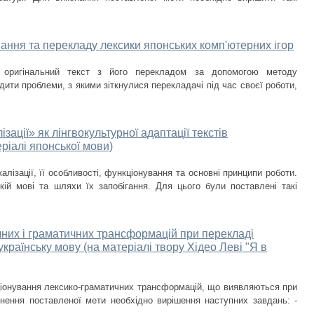
вання та перекладу лексики японських комп'ютерних ігор
 оригінальний текст з його перекладом за допомогою методу
дити проблеми, з якими зіткнулися перекладачі під час своєї роботи,
зації» як лінгвокультурної адаптації текстів
ріалі японської мови)
ізації, її особливості, функціонування та основні принципи роботи.
кій мові та шляхи їх запобігання. Для цього були поставлені такі
чних і граматичних трансформацій при перекладі
українську мову (на матеріалі твору Хідео Леві "Я в
іонування лексико-граматичних трансформацій, що виявляються при
нення поставленої мети необхідно вирішення наступних завдань: -