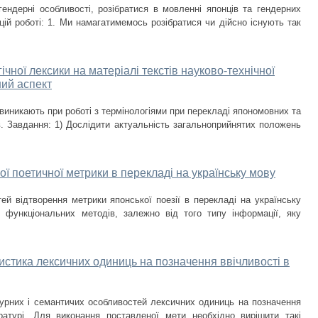
ендерні особливості, розібратися в мовленні японців та гендерних
цій роботі: 1. Ми намагатимемось розібратися чи дійсно існують так
чної лексики на матеріалі текстів науково-технічної
ний аспект
иникають при роботі з термінологіями при перекладі япономовних та
в. Завдання: 1) Дослідити актуальність загальноприйнятих положень
ї поетичної метрики в перекладі на українську мову
ей відтворення метрики японської поезії в перекладі на українську
функціональних методів, залежно від того типу інформації, яку
стика лексичних одиниць на позначення ввічливості в
урних і семантичих особливостей лексичних одиниць на позначення
ературі. Для виконання поставленої мети необхідно вирішити такі