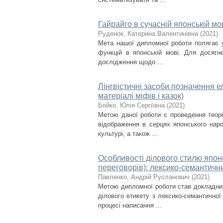
Гайрайго в сучасній японській мов
Руденок, Катерина Валентинівна
(
2021
)
Мета нашої дипломної роботи полягає у
функцій в японській мові. Для досягн
дослідження щодо ...
Лінгвістичні засоби позначення ел
матеріалі міфів і казок)
Бойко, Юлія Сергіївна
(
2021
)
Метою даної роботи є проведення теоре
відображення в серцях японського наро
культурі, а також ...
Особливості ділового стилю японс
переговорів): лексико-семантични
Павленко, Андрій Русланович
(
2021
)
Метою дипломної роботи став докладний
ділового етикету з лексико-семантичної
процесі написання ...