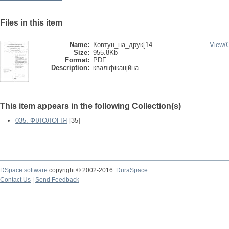
Files in this item
Name:
Ковтун_на_друк[14 ...
View/
Size:
955.8Kb
Format:
PDF
Description:
кваліфікаційна ...
This item appears in the following Collection(s)
035. ФІЛОЛОГІЯ
[35]
DSpace software
copyright © 2002-2016
DuraSpace
Contact Us
|
Send Feedback