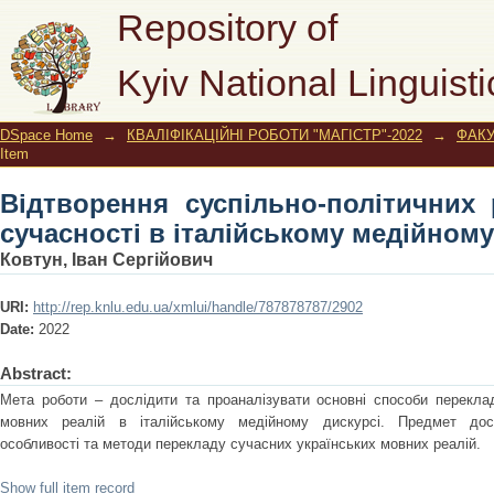
Відтворення суспільно-політичн
Repository of
італійському медійному дискурс
Kyiv National Linguisti
DSpace Home
→
КВАЛІФІКАЦІЙНІ РОБОТИ "МАГІСТР"-2022
→
ФАКУ
Item
Відтворення суспільно-політичних 
сучасності в італійському медійном
Ковтун, Іван Сергійович
URI:
http://rep.knlu.edu.ua/xmlui/handle/787878787/2902
Date:
2022
Abstract:
Мета роботи – дослідити та проаналізувати основні способи переклад
мовних реалій в італійському медійному дискурсі. Предмет досл
особливості та методи перекладу сучасних українських мовних реалій.
Show full item record