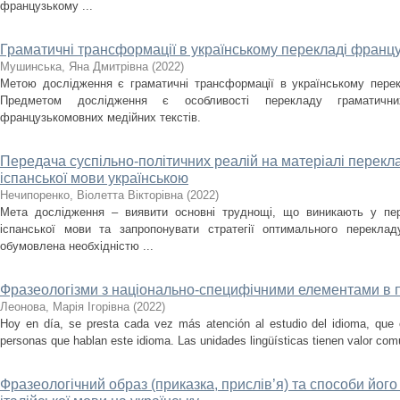
французькому ...
Граматичні трансформації в українському перекладі францу
Мушинська, Яна Дмитрівна
(
2022
)
Метою дослідження є граматичні трансформації в українському перек
Предметом дослідження є особливості перекладу граматични
французькомовних медійних текстів.
Передача суспільно-політичних реалій на матеріалі перекла
іспанської мови українською
Нечипоренко, Віолетта Вікторівна
(
2022
)
Мета дослідження – виявити основні труднощі, що виникають у пере
іспанської мови та запропонувати стратегії оптимального переклад
обумовлена необхідністю ...
Фразеологізми з національно-специфічними елементами в 
Леонова, Марія Ігорівна
(
2022
)
Hoy en día, se presta cada vez más atención al estudio del idioma, que e
personas que hablan este idioma. Las unidades lingüísticas tienen valor comun
Фразеологічний образ (приказка, прислів’я) та способи його