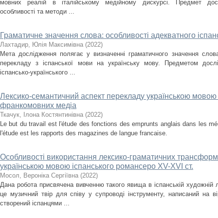
мовних реалій в італійському медійному дискурсі. Предмет досл
особливості та методи ...
Граматичне значення слова: особливості адекватного іспан
Лахтадир, Юлія Максимівна
(
2022
)
Мета дослідження полягає у визначенні граматичного значення слова
перекладу з іспанської мови на українську мову. Предметом дослі
іспансько-українського ...
Лексико-семантичний аспект перекладу українською мовою 
франкомовних медіа
Ткачук, Ілона Костянтинівна
(
2022
)
Le but du travail est l'étude des fonctions des emprunts anglais dans les mé
l'étude est les rapports des magazines de langue francaise.
Особливості використання лексико-граматичних трансформ
українською мовою іспанського романсеро XV-XVI ст.
Мосол, Вероніка Сергіївна
(
2022
)
Дана робота присвячена вивченню такого явища в іспанській художній л
це музичний твір для співу у супроводі інструменту, написаний на ві
створений іспанцями ...