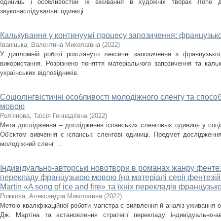
одиниць і особливостей їх вживання в художніх творах Лопе д
звуконаслідувальні одиниці ...
Калькування у континуумі процесу запозичення: французько
Іваніцька, Валентина Миколаївна
(
2022
)
У дипломній роботі розглянуто лексичні запозичення з французько
використання. Розрізнено поняття матеріального запозичення та кал
українських відповідників.
Соціолінгвістичні особливості молодіжного сленгу та спосо
мовою
Рол'янова, Таїсія Геннадіївна
(
2022
)
Мета дослідження – дослідження іспанських сленговых одиниць у соці
Об'єктом вивчення є іспанські сленгові одиниці. Предмет дослідженн
молодіжний сленг ...
Індивідуально-авторські новотвори в романах жанру фентез
перекладу французькою мовою (на матеріалі серії фентезій
Martin «A song of ice and fire» та їхніх перекладів французьк
Рожкова, Александра Миколаївна
(
2022
)
Метою кваліфікаційної роботи магістра є виявлення й аналіз уживання о
Дж. Мартіна та встановлення стратегії перекладу індивідуально-ав