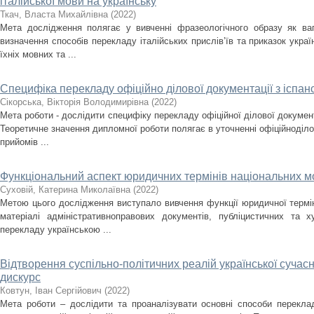
італійської мови на українську
Ткач, Власта Михайлівна
(
2022
)
Мета дослідження полягає у вивченні фразеологічного образу як ва
визначення способів перекладу італійських прислів’їв та приказок ук
їхніх мовних та ...
Специфіка перекладу офіційно ділової документації з іспанс
Сікорська, Вікторія Володимирівна
(
2022
)
Мета роботи - дослідити специфіку перекладу офіційної ділової документа
Теоретичне значення дипломної роботи полягає в уточненні офіційноділов
прийомів ...
Функціональний аспект юридичних термінів національних мов
Суховій, Катерина Миколаївна
(
2022
)
Метою цього дослідження виступало вивчення функції юридичної термінол
матеріалі адміністративноправових документів, публіцистичних та х
перекладу українською ...
Відтворення суспільно-політичних реалій української сучасн
дискурс
Ковтун, Іван Сергійович
(
2022
)
Мета роботи – дослідити та проаналізувати основні способи переклад