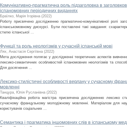
Комунікативно-прагматична роль підзаголовка в заголовков
іспаномовних періодичних виданнях
Браїлко, Марія Ігорівна
(
2022
)
Роботу присвячено дослідженню прагматично-комунікативної ролі заг
іспанськомовному дискурсі. Були поставлені такі завдання: схарактер
стилю іспанської ...
Функції та роль неологізмів у сучасній іспанській мові
Лях, Анастасія Сергіївна
(
2022
)
Мета дослідження полягає у дослідженні теоретичних аспектів вивчення
лексико-семантичних особливостей іспаномовних неологізмів та способ
Для досягнення ...
Лексико-стилістичні особливості верлану у сучасному фра
мовленні
Танцура, Юлія Русланівна
(
2022
)
Кваліфікаційна робота магістра присвячена дослідженню лексико ст
сучасному французькому молодіжному мовленні. Матеріалом для наук
користувачів соціальних ...
Семантика і прагматика іншомовних слів в іспанському мед