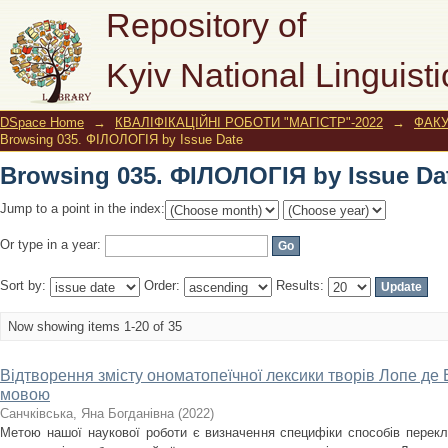
Browsing 035. ФІЛОЛОГІЯ by Issue Da
Repository of
Kyiv National Linguisti
DSpace Home
→
КВАЛІФІКАЦІЙНІ РОБОТИ "МАГІСТР"-2022
→
ФАКУ
Browsing 035. ФІЛОЛОГІЯ by Issue Date
Browsing 035. ФІЛОЛОГІЯ by Issue Da
Jump to a point in the index:
Or type in a year:
Sort by:
Order:
Results:
Now showing items 1-20 of 35
Відтворення змісту ономатопеїчної лексики творів Лопе де 
мовою
Санчківська, Яна Богданівна
(
2022
)
Метою нашої наукової роботи є визначення специфіки способів перек