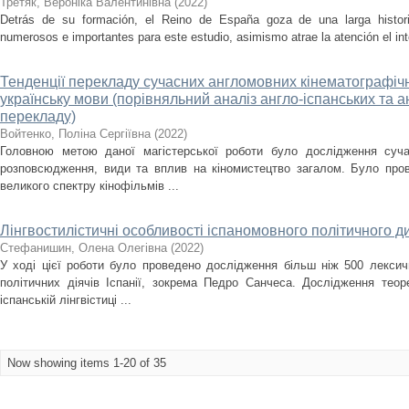
Третяк, Вероніка Валентинівна
(
2022
)
Detrás de su formación, el Reino de España goza de una larga historia
numerosos e importantes para este estudio, asimismo atrae la atención el int
Тенденції перекладу сучасних англомовних кінематографічни
українську мови (порівняльний аналіз англо-іспанських та а
перекладу)
Войтенко, Поліна Сергіївна
(
2022
)
Головною метою даної магістерської роботи було дослідження суча
розповсюдження, види та вплив на кіномистецтво загалом. Було про
великого спектру кінофільмів ...
Лінгвостилістичні особливості іспаномовного політичного д
Стефанишин, Олена Олегівна
(
2022
)
У ході цієї роботи було проведено дослідження більш ніж 500 лекси
політичних діячів Іспанії, зокрема Педро Санчеса. Дослідження тео
іспанській лінгвістиці ...
Now showing items 1-20 of 35