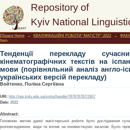
Тенденції перекладу сучасних анг
Repository of
іспанську й українську мови (порівн
Kyiv National Linguisti
українських версій перекладу)
DSpace Home
→
КВАЛІФІКАЦІЙНІ РОБОТИ "МАГІСТР"-2022
→
ФАКУ
Item
Тенденції перекладу сучасн
кінематографічних текстів на іспа
мови (порівняльний аналіз англо-іс
українських версій перекладу)
Войтенко, Поліна Сергіївна
URI:
http://rep.knlu.edu.ua/xmlui/handle/787878787/2957
Date:
2022
Abstract:
Головною метою даної магістерської роботи було дослідження суча
розповсюдження, види та вплив на кіномистецтво загалом. Було про