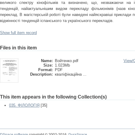
великого спектру кінофільмів та визначено, що, незважаючи на і
тенденцій, найактуальнішим видом перекладу фільмонімів (назв кін
переклад. В магістерській роботі були наведені найяскравіші приклади 
відмінності тенденцій іспанського та українського перекладів.
Show full item record
Files in this item
Name:
Войтенко.pdf
View/
Size:
1.023Mb
Format:
PDF
Description:
кваліфікаційна ...
This item appears in the following Collection(s)
035. ФІЛОЛОГІЯ
[35]
DSpace software
copyright © 2002-2016
DuraSpace