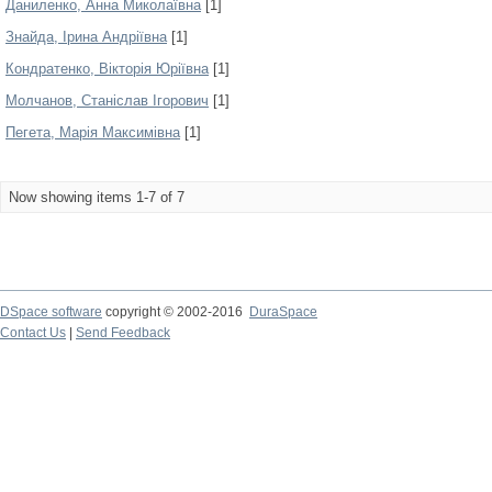
Даниленко, Анна Миколаївна
[1]
Знайда, Ірина Андріївна
[1]
Кондратенко, Вікторія Юріївна
[1]
Молчанов, Станіслав Ігорович
[1]
Пегета, Марія Максимівна
[1]
Now showing items 1-7 of 7
DSpace software
copyright © 2002-2016
DuraSpace
Contact Us
|
Send Feedback