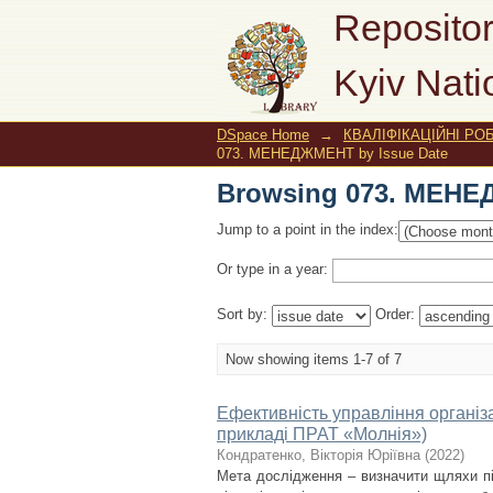
Browsing 073. МЕНЕ
Repositor
Kyiv Nati
DSpace Home
→
КВАЛІФІКАЦІЙНІ РОБ
073. МЕНЕДЖМЕНТ by Issue Date
Browsing 073. МЕНЕ
Jump to a point in the index:
Or type in a year:
Sort by:
Order:
Now showing items 1-7 of 7
Ефективність управління організа
прикладі ПРАТ «Молнія»)
Кондратенко, Вікторія Юріївна
(
2022
)
Мета дослідження – визначити щляхи п