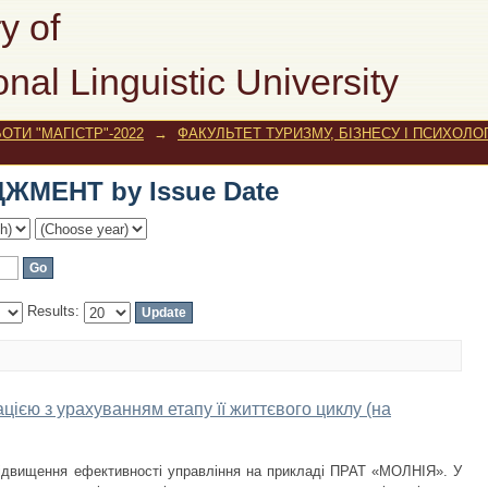
ДЖМЕНТ by Issue Date
y of
onal Linguistic University
ОТИ "МАГІСТР"-2022
→
ФАКУЛЬТЕТ ТУРИЗМУ, БІЗНЕСУ І ПСИХОЛОГ
ДЖМЕНТ by Issue Date
Results:
цією з урахуванням етапу її життєвого циклу (на
ідвищення ефективності управління на прикладі ПРАТ «МОЛНІЯ». У