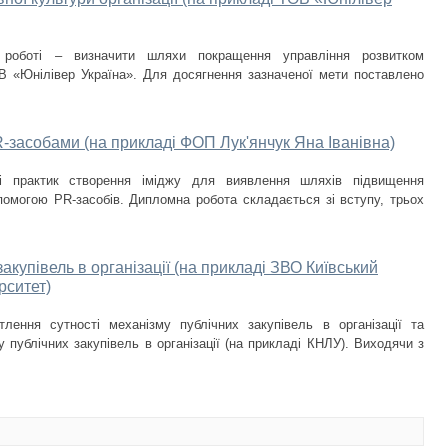
й роботі – визначити шляхи покращення управління розвитком
B «Юнілівер Україна». Для досягнення зазначеної мети поставлено
R-засобами (на прикладі ФОП Лук'янчук Яна Іванівна)
і практик створення іміджу для виявлення шляхів підвищення
помогою PR-засобів. Дипломна робота складається зі вступу, трьох
акупівель в організації (на прикладі ЗВО Київський
рситет)
тлення сутності механізму публічних закупівель в організації та
 публічних закупівель в організації (на прикладі КНЛУ). Виходячи з