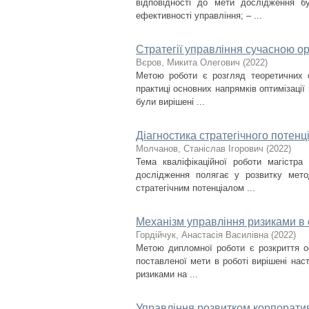
відповідності до мети дослідження бу
ефективності управління; – ...
Стратегії управління сучасною ор
Вєров, Микита Олегович
(
2022
)
Метою роботи є розгляд теоретичних о
практиці основних напрямків оптимізації 
були вирішені ...
Діагностика стратегічного потенц
Молчанов, Станіслав Ігорович
(
2022
)
Тема кваліфікаційної роботи магістра
дослідження полягає у розвитку мето
стратегічним потенціалом ...
Механізм управління ризиками в о
Гордійчук, Анастасія Василівна
(
2022
)
Метою дипломної роботи є розкриття о
поставленої мети в роботі вирішені наст
ризиками на ...
Управління розвитком корпоративн