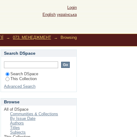
Login
English
українська
ІЇ
→
073. МЕНЕДЖМЕНТ
→
Browsing
Search DSpace
Search DSpace
This Collection
Advanced Search
Browse
All of DSpace
Communities & Collections
By Issue Date
Authors
Titles
Subjects
This Collection