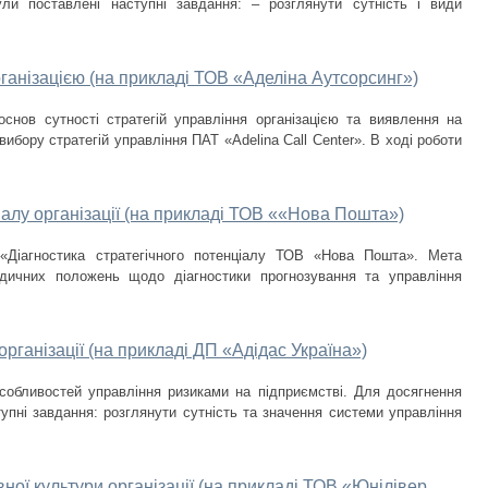
ли поставлені наступні завдання: – розглянути сутність і види
ганізацією (на прикладі ТОВ «Аделіна Аутсорсинг»)
снов сутності стратегій управління організацією та виявлення на
вибору стратегій управління ПАТ «Adelina Call Center». В ході роботи
іалу організації (на прикладі ТОВ ««Нова Пошта»)
 «Діагностика стратегічного потенціалу ТОВ «Нова Пошта». Мета
дичних положень щодо діагностики прогнозування та управління
рганізації (на прикладі ДП «Адідас Україна»)
собливостей управління ризиками на підприємстві. Для досягнення
упні завдання: ­розглянути сутність та значення системи управління
ої культури організації (на прикладі ТОВ «Юнілівер