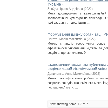
Україна»)
Знайда, Ірина Андріївна
(
2022
)
Мета дослідження в кваліфікаційні
корпоративної культури на прикладі TO
такі завдання: - дослідити ...
Формування іміджу організації P
Пегета, Марія Максимівна
(
2022
)
Метою є аналіз теоретичних основ 
ефективності управління іміджем за до
розділів, що включають 9 ...
Економічний механізм публічних з
національний лінгвістичний уніве
Даниленко, Анна Миколаївна
(
2022
)
Метою кваліфікаційної роботи є висві
розробка заходів економічного механізму
поставленої мети, ...
Now showing items 1-7 of 7