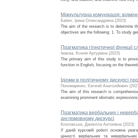
Міжкультурна комунікація: відмінн
Бабич, Ірина Олександрівна
(
2023
)
The aim of the research is to determine t
objectives are the following: 1. To study ge
Прагматика гіпнотичної функції сл
Імаєва, Ксенія Артурівна
(
2023
)
The primary aim of this study is to prov
function in English, focusing on the theoreti
Ідіоми в політичному дискурсі про
Пономаренко, Євгеній Анатолійович
(
202
The aim of this research is comprehensive
examining prominent idiomatic expressions us
Прагматика вербальних і неверба
англомовному дискурсі
Козловська, Даніелла Антонівна
(
2023
)
У даній курсовій роботі основна уваг
цінності вербальних та невербальни