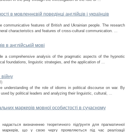
ості в мовленнєвій поведінці англійців і українців
he communicative features of British and Ukrainian people. The research
neral characteristics and features of cross-cultural communication. ...
ів в англійській мові
ide a comprehensive analysis of the pragmatic aspects of the hypnotic
cal foundations, linguistic strategies, and the application of ...
 війну
3
)
 understanding of the role of idioms in political discourse on war. By
ed by political leaders and analyzing their linguistic, cultural, ...
льних маркерів мовної особистості в сучасному
а надається визначенню теоретичного підґрунтя для прагматичної
х маркерів, що у свою чергу проявляються під час реалізації