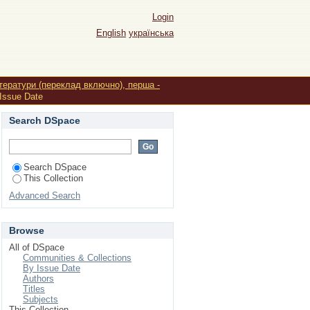
Login
English
українська
ітератури (переклад включно), перша -
Issue Date
Search DSpace
Search DSpace
This Collection
Advanced Search
Browse
All of DSpace
Communities & Collections
By Issue Date
Authors
Titles
Subjects
This Collection