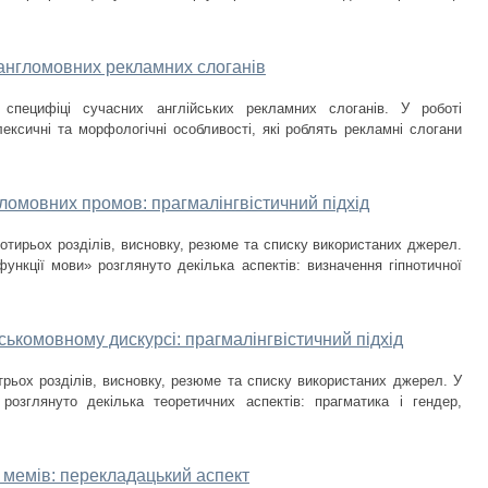
 англомовних рекламних слоганів
 специфіці сучасних англійських рекламних слоганів. У роботі
лексичні та морфологічні особливості, які роблять рекламні слогани
гломовних промов: прагмалінгвістичний підхід
чотирьох розділів, висновку, резюме та списку використаних джерел.
ункції мови» розглянуто декілька аспектів: визначення гіпнотичної
ськомовному дискурсі: прагмалінгвістичний підхід
трьох розділів, висновку, резюме та списку використаних джерел. У
розглянуто декілька теоретичних аспектів: прагматика і гендер,
 мемів: перекладацький аспект