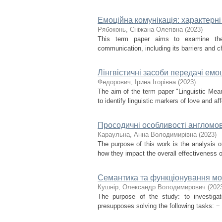
Емоційна комунікація: характерні
Рябоконь, Сніжана Олегівна
(
2023
)
This term paper aims to examine the t
communication, including its barriers and ch
Лінгвістичні засоби передачі емо
Федорович, Ірина Ігорівна
(
2023
)
The aim of the term paper "Linguistic Mean
to identify linguistic markers of love and af
Просодичні особливості англомов
Караульна, Анна Володимирівна
(
2023
)
The purpose of this work is the analysis o
how they impact the overall effectiveness o
Семантика та функціонування мода
Кушнір, Олександр Володимирович
(
202
The purpose of the study: to investigat
presupposes solving the following tasks: − 