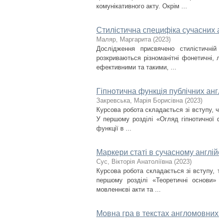
комунікативного акту. Окрім ...
Стилістична специфіка сучасних
Маляр, Маргарита
(
2023
)
Дослідження присвячено стилістичній
розкриваються різноманітні фонетичні, 
ефективними та такими, ...
Гіпнотична функція публічних ан
Закревська, Марія Борисівна
(
2023
)
Курсова робота складається зі вступу, 
У першому розділі «Огляд гіпнотичної ф
функції в ...
Маркери статі в сучасному англій
Сус, Вікторія Анатоліївна
(
2023
)
Курсова робота складається зі вступу, 
першому розділі «Теоретичні основи» 
мовленнєві акти та ...
Мовна гра в текстах англомовних