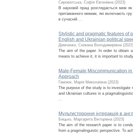
Сироватська, Софія Євгенівна
(
2023
)
В науковій праці розглядається мем як 
притаманного мемам, які включають гру
в сучасній ...
Stylistic and pragmatic features of 
English and Ukrainian political sp
Демченко, Сніжана Володимирівна
(
2023
The aim of the paper. In order to obtain a 
means to achieve it, it is important to stud
Male-Female Miscommunication in E
Approach
Гамзюк, Марія Миколаївна
(
2023
)
The purpose of the study is to investiga
and Ukrainian cultures in a pragmalinguisti
...
Мультистороння інтеракція в анг
Бицько, Маргарита Вікторівна
(
2023
)
The aim of the research paper is to condu
from a pragmalinguistic perspective. To ach