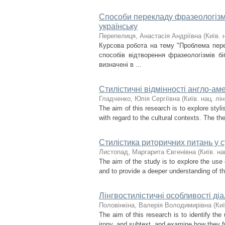
Способи перекладу фразеологізмі
українську
Перепелиця, Анастасія Андріївна
(
Київ. н
Курсова робота на тему "Проблема пере
способів відтворення фразеологізмів бі
визначені в ...
Стилістичні відмінності англо-ам
Гладченко, Юлія Сергіївна
(
Київ. нац. лін
The aim of this research is to explore styli
with regard to the cultural contexts. The th
Стилістика риторичних питань у 
Листопад, Маргарита Євгенівна
(
Київ. на
The aim of the study is to explore the use o
and to provide a deeper understanding of th
Лінгвостилістичні особливості діа
Половінкіна, Валерія Володимирівна
(
Киї
The aim of this research is to identify the
irony, and subtext, and examine how they fun