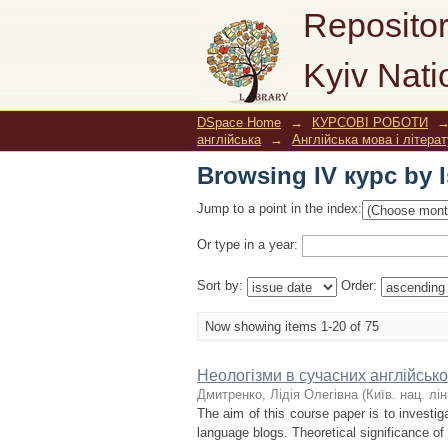
Browsing IV курс by 
Repositor
Kyiv Nati
DSpace Home
→
КУРСОВІ РОБОТИ
англійська
→
Англійська мова і літера
Browsing IV курс by 
Jump to a point in the index:
Or type in a year:
Sort by:
Order:
Now showing items 1-20 of 75
Неологізми в сучасних англійськ
Дмитренко, Лідія Олегівна
(
Київ. нац. лін
The aim of this course paper is to investi
language blogs. Theoretical significance of 