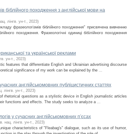
в біблійного походження з англійської мови на
ац. лінгв. ун-т.
,
2023
)
кладу фразеологізмів біблійного походження" присвячена вивченню
блійного походження. Фразеологічні одиниці бібілійного походження
ериканської та української реклами
гв. ун-т.
,
2023
)
stic features that differentiate English and Ukrainian advertising discourse
eoretical significance of my work can be explained by the ...
сучасних англійськомовних публіцистичних статтях
ц. лінгв. ун-т.
,
2023
)
f rhetorical questions as a stylistic device in English journalistic articles
eir functions and effects. The study seeks to analyze a ...
логів у сучасних англійськомовних п'єсах
в. нац. лінгв. ун-т.
,
2023
)
 unique characteristics of "Fleabag's" dialogue, such as its use of humor,
ction in the play through the investigation of the role of ...