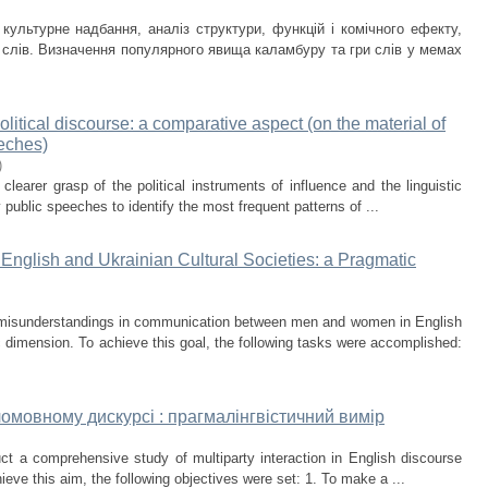
культурне надбання, аналіз структури, функцій і комічного ефекту,
 слів. Визначення популярного явища каламбуру та гри слів у мемах
political discourse: a comparative aspect (on the material of
eeches)
)
clearer grasp of the political instruments of influence and the linguistic
y public speeches to identify the most frequent patterns of ...
nglish and Ukrainian Cultural Societies: a Pragmatic
te misunderstandings in communication between men and women in English
c dimension. To achieve this goal, the following tasks were accomplished:
ломовному дискурсі : прагмалінгвістичний вимір
ct a comprehensive study of multiparty interaction in English discourse
ieve this aim, the following objectives were set: 1. To make a ...