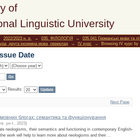
Issue Date
y of
onal Linguistic University
→
2022/2023 н. р.
→
035. ФІЛОЛОГІЯ
→
035.041 Германські мови та л
тура, друга іноземна мова, переклад
→
IV курс
→
Browsing IV курс by 
Issue Date
Results:
Next Page
омовних блогах: семантика та функціонування
гв. ун-т.
,
2023
)
gate neologisms, their semantics and functioning in contemporary English-
the work will help to learn more about neologisms and their ...