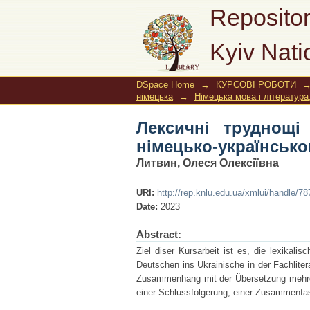
Лексичні труднощі 
Repositor
перекладі фахової л
Kyiv Nati
DSpace Home
→
КУРСОВІ РОБОТИ
німецька
→
Німецька мова і література
Лексичні труднощі
німецько-українсько
Литвин, Олеся Олексіївна
URI:
http://rep.knlu.edu.ua/xmlui/handle/
Date:
2023
Abstract:
Ziel diser Kursarbeit ist es, die lexikal
Deutschen ins Ukrainische in der Fachlite
Zusammenhang mit der Übersetzung mehrdeut
einer Schlussfolgerung, einer Zusammenfass