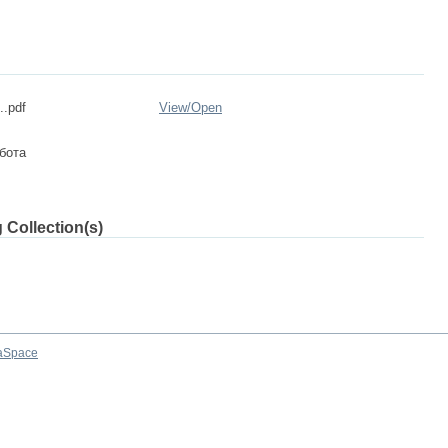
..pdf
View/
Open
бота
 Collection(s)
aSpace