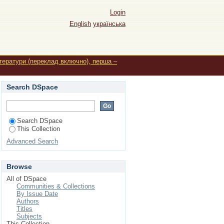
мецько-українському
Login
English
українська
ітератури (переклад включно), перша –
Search DSpace
Search DSpace
This Collection
Advanced Search
Browse
All of DSpace
Communities & Collections
By Issue Date
Authors
Titles
Subjects
This Collection