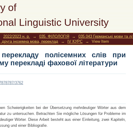
перекладу полісемних слів при ні
y of
ітератури
onal Linguistic University
→
2022/2023 н. р.
→
035. ФІЛОЛОГІЯ
→
035.043 Германські мови та л
, друга іноземна мова, переклад
→
ІV КУРС
→
View Item
 перекладу полісемних слів при
му перекладі фахової літератури
787878787/3762
ischen Schwierigkeiten bei der Übersetzung mehrdeutiger Wörter aus dem
ratur zu untersuchen. Betrachten Sie mögliche Lösungen für Probleme im
iger Wörter. Diese Arbeit besteht aus einer Einleitung, zwei Kapiteln,
ung und einer Bibliografie.