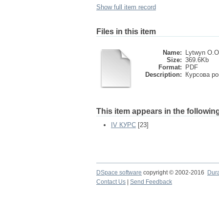
Show full item record
Files in this item
Name:
Lytwyn O.O
Size:
369.6Kb
Format:
PDF
Description:
Курсова ро
This item appears in the following
ІV КУРС
[23]
DSpace software
copyright © 2002-2016
Dur
Contact Us
|
Send Feedback