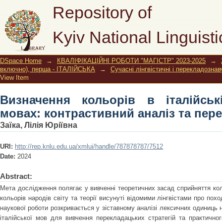
Визначення кольорів в італійські
Repository of
аналіз та перекладацький аспект
Kyiv National Linguisti
DSpace Home
→
КВАЛІФІКАЦІЙНІ РОБОТИ "МАГІСТР" 2023-2025
→
включно), перша - ІТАЛІЙСЬКА
→
Сучасні лінгвістичні і перекладознав
View Item
Визначення кольорів в італійськ
мовах: контрастивний аналіз та пер
Заїка, Лілія Юріївна
URI:
http://rep.knlu.edu.ua/xmlui/handle/787878787/7512
Date:
2024
Abstract:
Мета дослідження полягає у вивченні теоретичних засад сприйняття коль
кольорів народів світу та теорії висунуті відомими лінгвістами про пох
наукової роботи розкривається у зіставному аналізі лексичних одиниць н
італійської мов для вивчення перекладацьких стратегій та практично