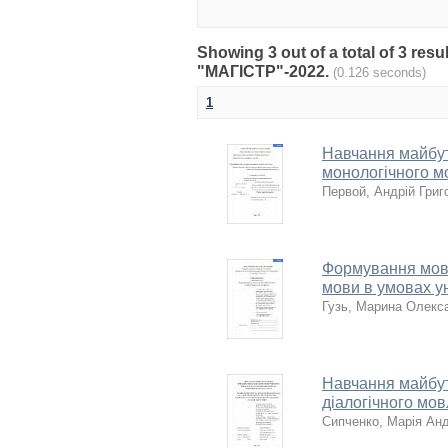
Showing 3 out of a total of 3 r
"МАГІСТР"-2022.
(0.126 seconds)
1
Навчання майбут
монологічного м
Первой, Андрій Григ
Формування мовл
мови в умовах у
Гузь, Марина Олекс
Навчання майбут
діалогічного мов
Сипченко, Марія Анд