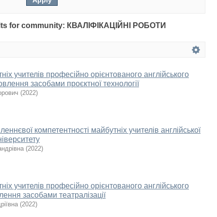
esults for community: КВАЛІФІКАЦІЙНІ РОБОТИ
ніх учителів професійно орієнтованого англійського
овлення засобами проєктної технології
орович
(
2022
)
еннєвої компетентності майбутніх учителів англійської
ніверситету
андрівна
(
2022
)
ніх учителів професійно орієнтованого англійського
лення засобами театралізації
ріївна
(
2022
)