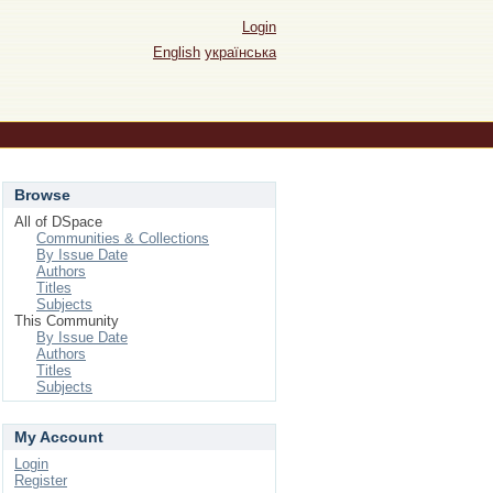
Login
English
українська
Browse
All of DSpace
Communities & Collections
By Issue Date
Authors
Titles
Subjects
This Community
By Issue Date
Authors
Titles
Subjects
My Account
Login
Register