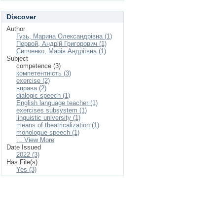
Discover
Author
Гузь, Марина Олександрівна (1)
Первой, Андрій Григорович (1)
Сипченко, Марія Андріївна (1)
Subject
competence (3)
компетентність (3)
exercise (2)
вправа (2)
dialogic speech (1)
English language teacher (1)
exercises subsystem (1)
linguistic university (1)
means of theatricalization (1)
monologue speech (1)
... View More
Date Issued
2022 (3)
Has File(s)
Yes (3)