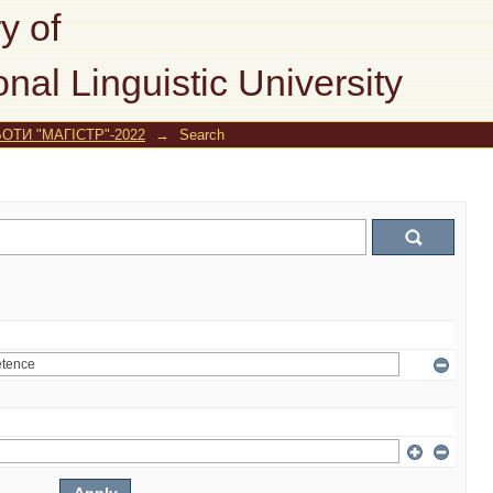
y of
onal Linguistic University
ОТИ "МАГІСТР"-2022
→
Search