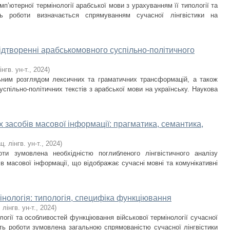
ʼютерної термінології арабської мови з урахуванням її типології та
ть роботи визначається спрямуванням сучасної лінгвістики на
ідтворенні арабськомовного суспільно-політичного
інгв. ун-т.
,
2024
)
ним розглядом лексичних та граматичних трансформацій, а також
суспільно-політичних текстів з арабської мови на українську. Наукова
засобів масової інформації: прагматика, семантика,
ц. лінгв. ун-т.
,
2024
)
боти зумовлена необхідністю поглибленого лінгвістичного аналізу
в масової інформації, що відображає сучасні мовні та комунікативні
інологія: типологія, специфіка функціювання
 лінгв. ун-т.
,
2024
)
гії та особливостей функціювання військової термінології сучасної
сть роботи зумовлена загальною спрямованістю сучасної лінгвістики