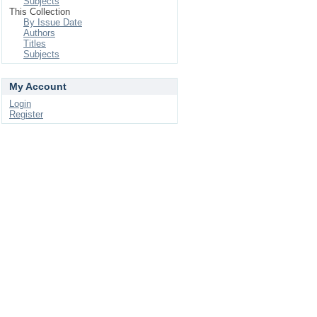
Subjects
This Collection
By Issue Date
Authors
Titles
Subjects
My Account
Login
Register