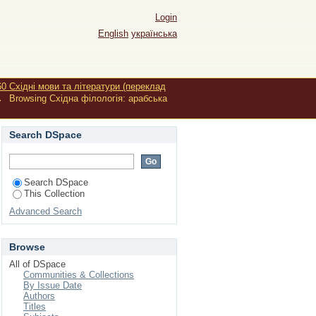
, переклад, методика
Login
English
українська
60 Східні мови та літератури (переклад
→
Browsing Східна філологія: арабська
Search DSpace
Search DSpace
This Collection
Advanced Search
Browse
All of DSpace
Communities & Collections
By Issue Date
Authors
Titles