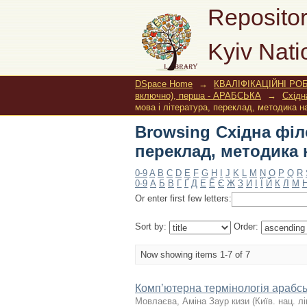
Browsing Східна філ
Repositor
навчання by Title
Kyiv Nati
DSpace Home
→
КВАЛІФІКАЦІЙНІ РОБ
включно), перша - АРАБСЬКА
→
Східн
мова і література, переклад, методика на
Browsing Східна філо
переклад, методика н
0-9
A
B
C
D
E
F
G
H
I
J
K
L
M
N
O
P
Q
R
0-9
А
Б
В
Г
Ґ
Д
Е
Ё
Є
Ж
З
И
І
Ї
Й
К
Л
М
Or enter first few letters:
Sort by:
Order:
Now showing items 1-7 of 7
Компʼютерна термінологія арабсь
Мовлаєва, Аміна Заур кизи
(
Київ. нац. лі