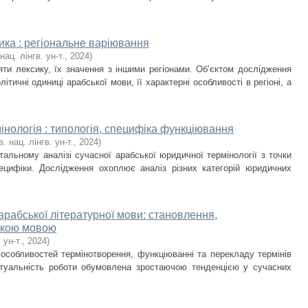
ика : регіональне варіювання
нац. лінгв. ун-т.
,
2024
)
яти лексику, їх значення з іншими регіонами. Об’єктом дослідження
ітичні одиниці арабської мови, її характерні особливості в регіоні, а
нологія : типологія, специфіка функціювання
в. нац. лінгв. ун-т.
,
2024
)
альному аналізі сучасної арабської юридичної термінології з точки
пецифіки. Дослідження охоплює аналіз різних категорій юридичних
арабської літературної мови: становлення,
ькою мовою
 ун-т.
,
2024
)
 особливостей термінотворення, функціюванні та перекладу термінів
туальність роботи обумовлена зростаючою тенденцією у сучасних