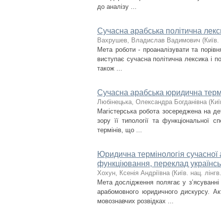
до аналізу ...
Сучасна арабська політична лекс
Вахрушев, Владислав Вадимович
(
Київ. 
Мета роботи - проаналізувати та порівн
виступає сучасна політична лексика і пол
також ...
Сучасна арабська юридична термі
Любінецька, Олександра Богданівна
(
Киї
Магістерська робота зосереджена на дет
зору її типології та функціональної с
термінів, що ...
Юридична термінологія сучасної 
функціювання, переклад українс
Хохун, Ксенія Андріївна
(
Київ. нац. лінгв.
Мета дослідження полягає у з’ясуванні
арабомовного юридичного дискурсу. Ак
мовознавчих розвідках ...