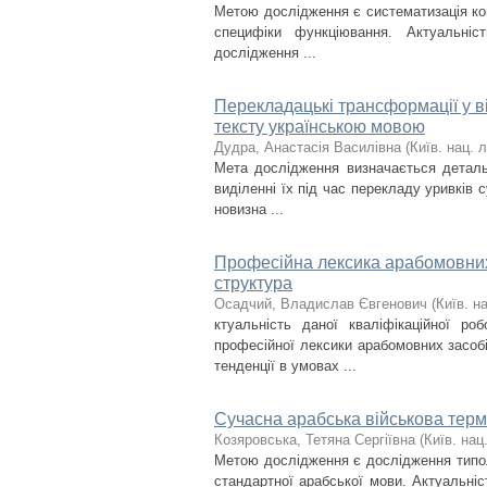
Метою дослідження є систематизація комп
специфіки функціювання. Актуальніс
дослідження ...
Перекладацькі трансформації у в
тексту українською мовою
Дудра, Анастасія Василівна
(
Київ. нац. л
Мета дослідження визначається деталь
виділенні їх під час перекладу уривків 
новизна ...
Професійна лексика арабомовних 
структура
Осадчий, Владислав Євгенович
(
Київ. на
ктуальність даної кваліфікаційної ро
професійної лексики арабомовних засобі
тенденції в умовах ...
Сучасна арабська військова терм
Козяровська, Тетяна Сергіївна
(
Київ. нац.
Метою дослідження є дослідження типоло
стандартної арабської мови. Актуальні