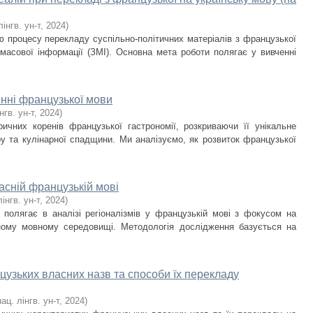
лінгв. ун-т
,
2024
)
 процесу перекладу суспільно-політичних матеріалів з французької
 масової інформації (ЗМІ). Основна мета роботи полягає у вивченні
енні французької мови
нгв. ун-т
,
2024
)
ичних коренів французької гастрономії, розкриваючи її унікальне
ру та кулінарної спадщини. Ми аналізуємо, як розвиток французької
часній французькій мові
лінгв. ун-т
,
2024
)
 полягає в аналізі регіоналізмів у французькій мові з фокусом на
асному мовному середовищі. Методологія дослідження базується на
узьких власних назв та способи їх перекладу
нац. лінгв. ун-т
,
2024
)