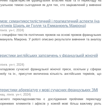
нтичних характеристик французьких власних назв та їх перекладу на
туальною темою сьогодення як для тих, хто зацікавлений у вивченні
омов: семантикостилістичний і прагматичний аспекти (на
олітиків Шарль де Голля та Емманюель Макрона)
лінгв. ун-т
,
2024
)
 специфіки текстів політичних промов на основі промов французьких
ммануель Макрона. У роботі описано результати вивчення та аналізу
еристики англійських запозичень у французькій жіночій
лінгв. ун-т
,
2024
)
складовою сучасної французької жіночої преси, оскільки у сферах
юбу та ін., присутня величезна кількість англійських термінів, що
ктеристики абревіатур у мові сучасних французьких ЗМІ
нац. лінгв. ун-т
,
2024
)
асного перекладознавства є дослідження проблеми перекладу
 кореневих елементів і афіксів у кожній мові більш важливу роль