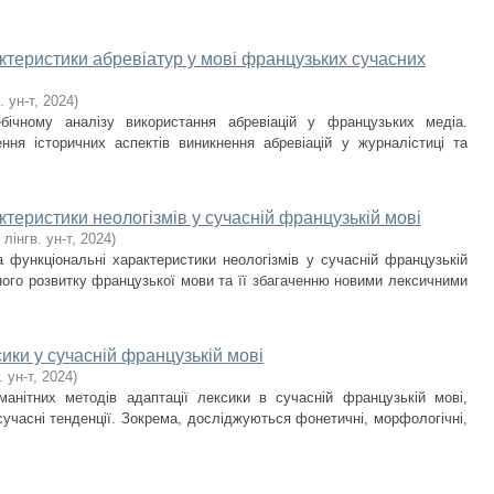
актеристики абревіатур у мові французьких сучасних
. ун-т
,
2024
)
бічному аналізу використання абревіацій у французьких медіа.
я історичних аспектів виникнення абревіацій у журналістиці та
ктеристики неологізмів у сучасній французькій мові
 лінгв. ун-т
,
2024
)
а функціональні характеристики неологізмів у сучасній французькій
ого розвитку французької мови та її збагаченню новими лексичними
ики у сучасній французькій мові
. ун-т
,
2024
)
анітних методів адаптації лексики в сучасній французькій мові,
 сучасні тенденції. Зокрема, досліджуються фонетичні, морфологічні,