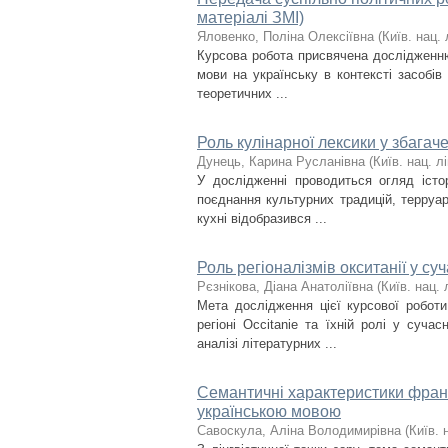
матеріалі ЗМІ)
Яловенко, Поліна Олексіївна
(
Київ. нац. 
Курсова робота присвячена дослідженню
мови на українську в контексті засобів
теоретичних ...
Роль кулінарної лексики у збагач
Дунець, Карина Русланівна
(
Київ. нац. лі
У дослідженні проводиться огляд істор
поєднання культурних традицій, терруа
кухні відобразився ...
Роль регіоналізмів окситанії у су
Рєзнікова, Діана Анатоліївна
(
Київ. нац. 
Мета дослідження цієї курсової роботи
регіоні Occitanie та їхній ролі у суч
аналізі літературних ...
Семантичні характеристики франц
українською мовою
Савоскула, Аліна Володимирівна
(
Київ. 