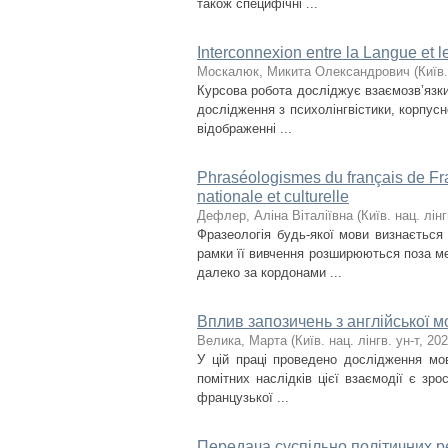
також специфічні ...
Interconnexion entre la Langue et l
Москалюк, Микита Олександрович
(
Київ.
Курсова робота досліджує взаємозвʼязк
дослідження з психолінгвістики, корпусно
відображенні ...
Phraséologismes du français de Fra
nationale et culturelle
Дефлер, Аліна Віталіївна
(
Київ. нац. лінг
Фразеологія будь-якої мови визнаєтьс
рамки її вивчення розширюються поза м
далеко за кордонами ...
Вплив запозичень з англійської 
Велика, Марта
(
Київ. нац. лінгв. ун-т
,
202
У цій праці проведено дослідження мов
помітних наслідків цієї взаємодії є зр
французької ...
Передача суспільно політичних ре