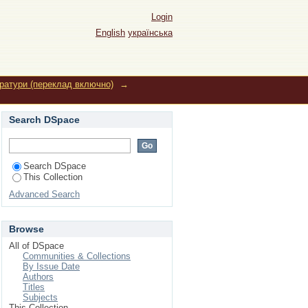
Login
English
українська
ератури (переклад включно)
→
Search DSpace
Search DSpace
This Collection
Advanced Search
Browse
All of DSpace
Communities & Collections
By Issue Date
Authors
Titles
Subjects
This Collection