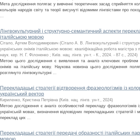
Мета дослідження полягає у вивченні теоретичних засад сприйняття коль
кольорів народів світу та теорії висунуті відомими лінгвістами про пох
...
Лінгвокультурний і структурно-семантичний аспекти перекла
італійською мовою
Сітало, Артем Володимирович
(
Сітало А. В. Лінгвокультурний і структу
українських онімів італійською мовою: кваліфікаційна робота магістра з 
наук. кер. Н. Г. Філоненко ; Київ. нац. лінгв. ун-т. - К., 2024. - 87 с.
,
2024
)
Метою цього дослідження є виявлення та аналіз ключових проблем т
онімів на італійську мову. Наукова новизна цього дослідження пол
розглянуто лінгвокультурні ...
Перекладацькі стратегії відтворення фразеологізмів із коло
український вектор
Кириленко, Кристина Петрівна
(
Київ. нац. лінгв. ун-т.
,
2024
)
Метою дослідження є аналіз особливостей перекладу фразеологізмів із
українській мовах, визначення відповідних перекладацьких стратегій і 
переклад цих ...
Перекладацькі стратегії передачі образності італійських па
мовою