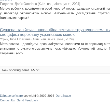
Подоляк, Дар'я Олегівна
(
Київ. нац. лінгв. ун-т.
,
2024
)
Метою роботи є дослідження особливостей перекладацьких стратегій пере
у переклад українською мовою. Актуальність дослідження стратегі
італійських паремій ...
Сучасна італійська інноваційна лексика: структурно семант
специфіка перекладу українською мовою
Угрин, Кіра Олегівна
(
Київ. нац. лінгв. ун-т.
,
2024
)
Мета роботи – дослідити, проаналізувати неологізми та їх переклад з іта
визначити структурно-семантичну класифікацію, ґрунтовний аналіз
творення цього ...
Now showing items 1-5 of 5
DSpace software
copyright © 2002-2016
DuraSpace
Contact Us
|
Send Feedback