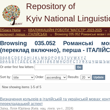
Browsing 035.052 Романські мови і
Repository of
ІТАЛІЙСЬКА by Title
Kyiv National Linguisti
DSpace Home
→
КВАЛІФІКАЦІЙНІ РОБОТИ "МАГІСТР" 2023-2025
→
включно), перша - ІТАЛІЙСЬКА
→
Browsing 035.052 Романські мови і л
Browsing 035.052 Романські мо
(переклад включно), перша - ІТАЛІЙС
0-9
A
B
C
D
E
F
G
H
I
J
K
L
M
N
O
P
Q
R
S
T
U
V
W
X
Y
Z
0-9
А
Б
В
Г
Ґ
Д
Е
Ё
Є
Ж
З
И
І
Ї
Й
К
Л
М
Н
О
П
Р
С
Т
У
Ф
Х
Ц
Ч
Ш
Щ
Ъ
Ы
Or enter first few letters:
Sort by:
Order:
Results:
Now showing items 1-5 of 5
Визначення кольорів в італійській та українській мовах: кон
перекладацький аспект
Заїка, Лілія Юріївна
(
Київ. нац. лінгв. ун-т.
,
2024
)