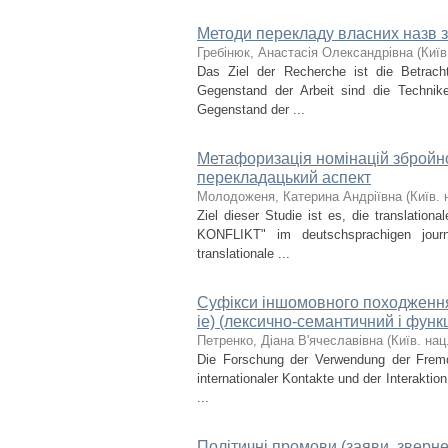
Методи перекладу власних назв з 
Гребінюк, Анастасія Олександрівна
(
Київ
Das Ziel der Recherche ist die Betrac
Gegenstand der Arbeit sind die Techni
Gegenstand der ...
Метафоризація номінацій збройно
перекладацький аспект
Молодоженя, Катерина Андріївна
(
Київ. 
Ziel dieser Studie ist es, die translat
KONFLIKT" im deutschsprachigen journ
translationale ...
Суфікси іншомовного походження в су
ie) (лексично-семантичний і функ
Петренко, Діана В'ячеславівна
(
Київ. нац.
Die Forschung der Verwendung der Frem
internationaler Kontakte und der Interakti
...
Політичні промови (заяви, зверне