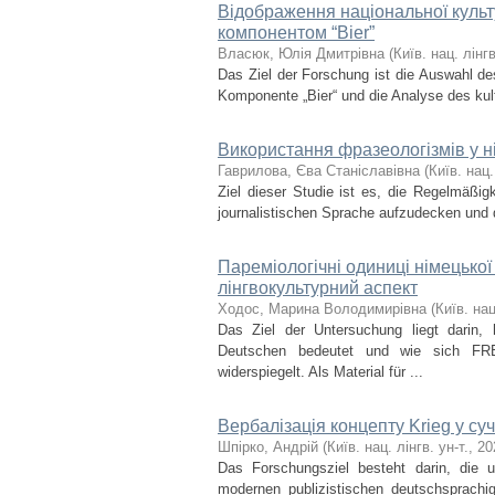
Відображення національної культ
компонентом “Bier”
Власюк, Юлія Дмитрівна
(
Київ. нац. лінгв
Das Ziel der Forschung ist die Auswahl d
Komponente „Bier“ und die Analyse des kult
Використання фразеологізмів у 
Гаврилова, Єва Станіславівна
(
Київ. нац.
Ziel dieser Studie ist es, die Regelmäßi
journalistischen Sprache aufzudecken und d
Пареміологічні одиниці німецьк
лінгвокультурний аспект
Ходос, Марина Володимирівна
(
Київ. нац
Das Ziel der Untersuchung liegt dar
Deutschen bedeutet und wie sich F
widerspiegelt. Als Material für ...
Вербалізація концепту Krieg у с
Шпірко, Андрій
(
Київ. нац. лінгв. ун-т.
,
20
Das Forschungsziel besteht darin, die u
modernen publizistischen deutschsprachi