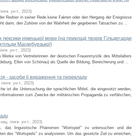
лінгв. ун-т.
,
2023
)
 der Redner in seiner Rede keine Fakten oder den Hergang der Ereignisse
ht darin, den Zuhörer von der Wahrheit der gegebenen Tatsachen zu ...
к лексики німецької мови (на прикладі творів Гільдегарди
хтільди Магдебурзької)
інгв. ун-т.
,
2023
)
en Werke von Vertreterinnen der deutschen Frauenmystik des Mittelalters
eburg, Ellen von Schönau) als Quelle der Bildung, Bereicherung und ...
ія - засоби її вираження та перекладу
 лінгв. ун-т.
,
2023
)
e ist die Untersuchung der sprachlichen Mittel, die eingesetzt werden,
 Informationen zum Zwecke der militärischen Propaganda zu verfälschen,
ладу
 нац. лінгв. ун-т.
,
2023
)
es, das linguistische Phänomen "Wortspiel" zu untersuchen und die
n des "Wortspiels" zu analysieren. Um das gesetzte Ziel zu erreichen,