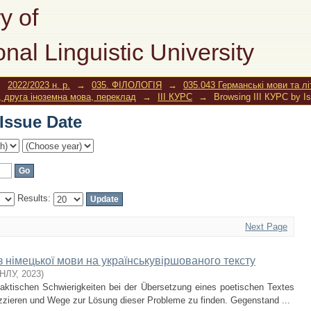
Issue Date
y of
onal Linguistic University
→
2022/2023 н. р.
→
035. ФІЛОЛОГІЯ
→
035.043 Германські мови та л
, друга іноземна мова, переклад
→
ІІІ КУРС
→
Browsing ІІІ КУРС by I
Issue Date
Results:
Next Page
 німецької мови на українськувіршованого тексту
КНЛУ
,
2023
)
ntaktischen Schwierigkeiten bei der Übersetzung eines poetischen Textes
zzieren und Wege zur Lösung dieser Probleme zu finden. Gegenstand ...