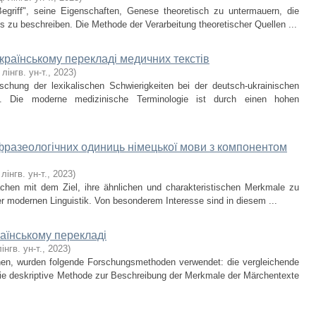
Begriff", seine Eigenschaften, Genese theoretisch zu untermauern, die
 zu beschreiben. Die Methode der Verarbeitung theoretischer Quellen ...
країнському перекладі медичних текстів
 лінгв. ун-т.
,
2023
)
rschung der lexikalischen Schwierigkeiten bei der deutsch-ukrainischen
. Die moderne medizinische Terminologie ist durch einen hohen
 фразеологічних одиниць німецької мови з компонентом
 лінгв. ун-т.
,
2023
)
chen mit dem Ziel, ihre ähnlichen und charakteristischen Merkmale zu
der modernen Linguistik. Von besonderem Interesse sind in diesem ...
раїнському перекладі
інгв. ун-т.
,
2023
)
hen, wurden folgende Forschungsmethoden verwendet: die vergleichende
ie deskriptive Methode zur Beschreibung der Merkmale der Märchentexte