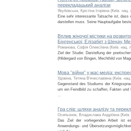
перекладацький аналізи
Якубовська, Крістіна Ігорівна
(
Київ. нац. 
Eine sehr interessante Tatsache ist, dass
darstellen muss. Seine Hauptaufgabe beste
Вплив жіночої містики на розвито
Бінгенської, Елізабет з Шенау, Ме
Романова, Софія Олексіївна
(
Київ. нац. л
Ziel der Studie: Darstellung der poetisch
(Hildergard von Bingen, Mechthild von Magd
Мова "війни" у мас-медіа: експрес
Удовіна, Тетяна В'ячеславівна
(
Київ. нац.
Gegenstand des Studiums der Kriegssprach
um ein Feindbild zu schaffen, Fakten und
...
Гра слів: шляхи аналізу та перек
Осипьонок, Владислава Андріївна
(
Київ.
Das Ziel der vorliegenden Arbeit ist 
Anwendungs- und Übersetzungsmöglichkeite