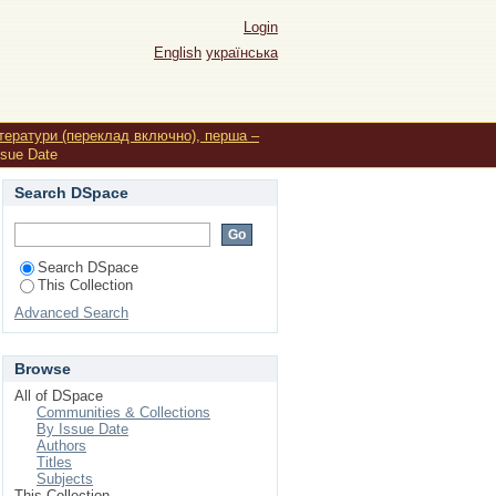
Login
English
українська
ітератури (переклад включно), перша –
ssue Date
Search DSpace
Search DSpace
This Collection
Advanced Search
Browse
All of DSpace
Communities & Collections
By Issue Date
Authors
Titles
Subjects
This Collection