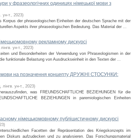
ури у фразеологічних одиницях німецької мови з
. ун-т.
,
2023
)
es Korpus der phraseologischen Einheiten der deutschen Sprache mit der
urellen Aspekts ihrer phraseologischen Bedeutung. Das Material der ...
німецькомовному рекламному дискурсі
 лінгв. ун-т.
,
2023
)
gkeiten und Besonderheiten der Verwendung von Phraseologismen in der
ie funktionale Belastung von Ausdruckseinheit in den Texten der ...
ої мови на позначення концепту ДРУЖНІ СТОСУНКИ:
. лінгв. ун-т.
,
2023
)
in, herauszufinden, was FREUNDSCHAFTLICHE BEZIEHUNGEN für die
REUNDSCHAFTLICHE BEZIEHUNGEN in paremiologischen Einheiten
учасному німецькомовному публіцистичному дискурсі
23
)
nterschiedlichen Facetten der Repräsentation des Kriegskonzepts im
gen Diskurs aufzudecken und zu analysieren. Das Forschungsmaterial