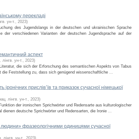
аїнському перекладі
гв. ун-т.
,
2023
)
rsuchung des Jugendslangs in der deutschen und ukrainischen Sprache
e der verschiedenen Varianten der deutschen Jugendsprache auf der
 семантичний аспект
. лінгв. ун-т.
,
2023
)
 Literatur, die sich der Erforschung des semantischen Aspekts von Tabus
t die Feststellung zu, dass sich genügend wissenschaftliche ...
ь іронічних прислів’їв та приказок сучасної німецької
нац. лінгв. ун-т.
,
2023
)
d Funktion der ironischen Sprichwörter und Redensarte aus kulturologischer
l dienen deutsche Sprichwörter und Redensarten, die Ironie ...
р людини» фразеологічними одиницями сучасної
. лінгв. ун-т.
,
2023
)