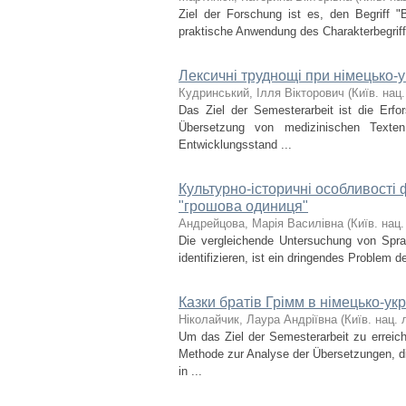
Ziel der Forschung ist es, den Begriff "
praktische Anwendung des Charakterbegriffs
Лексичні труднощі при німецько-у
Кудринський, Ілля Вікторович
(
Київ. нац.
Das Ziel der Semesterarbeit ist die Erfo
Übersetzung von medizinischen Texten
Entwicklungsstand ...
Культурно-історичні особливості
"грошова одиниця"
Андрейцова, Марія Василівна
(
Київ. нац.
Die vergleichende Untersuchung von Spra
identifizieren, ist ein dringendes Problem 
Казки братів Грімм в німецько-ук
Ніколайчик, Лаура Андріївна
(
Київ. нац. л
Um das Ziel der Semesterarbeit zu erreic
Methode zur Analyse der Übersetzungen, d
in ...