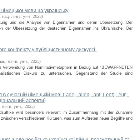
німецької мови на українську
. нац. лінгв. ун-т
,
2023
)
htung und die Analyse von Eigennamen und deren Übersetzung. Der
ken der Übeesetzung der deutschen Eigennamen ins Ukrainische. Der
го конфлікту у публіцистичному дискурсі:
нац. лінгв. ун-т.
,
2023
)
ionale Verwendung von Nominativmetaphern in Bezug auf "BEWAFFNETEN
alistischen Diskurs zu untersuchen. Gegenstand der Studie sind
часній німецькій мові (-ade, -alien, -ant, (-ent), -eur, -
ціональний аспекти)
 лінгв. ун-т.
,
2023
)
dsuffixe wird besonders relevant im Zusammenhang mit der Zunahme
on zwischen verschiedenen Kulturen, was zum Auftreten neuer Begriffe und
ння) щодо російсько-української війни: прагматичний та