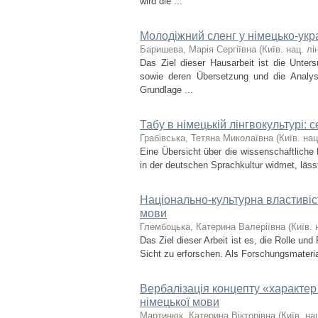
wird die ...
Молодіжний сленг у німецько-укр
Баришева, Марія Сергіївна
(
Київ. нац. лін
Das Ziel dieser Hausarbeit ist die Unte
sowie deren Übersetzung und die Analys
Grundlage ...
Табу в німецькій лінгвокультурі:
Грабівська, Тетяна Миколаївна
(
Київ. нац
Eine Übersicht über die wissenschaftliche
in der deutschen Sprachkultur widmet, läss
Національно-культурна властивіст
мови
Глембоцька, Катерина Валеріївна
(
Київ. 
Das Ziel dieser Arbeit ist es, die Rolle un
Sicht zu erforschen. Als Forschungsmateria
Вербалізація концепту «характе
німецької мови
Мартинюк, Катерина Вікторівна
(
Київ. нац