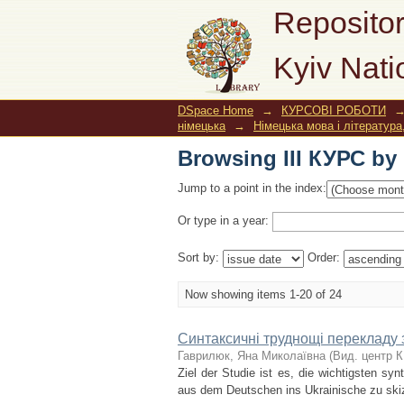
Browsing ІІІ КУРС by 
Repositor
Kyiv Nati
DSpace Home
→
КУРСОВІ РОБОТИ
німецька
→
Німецька мова і література
Browsing ІІІ КУРС by 
Jump to a point in the index:
Or type in a year:
Sort by:
Order:
Now showing items 1-20 of 24
Синтаксичні труднощі перекладу з
Гаврилюк, Яна Миколаївна
(
Вид. центр 
Ziel der Studie ist es, die wichtigsten sy
aus dem Deutschen ins Ukrainische zu ski