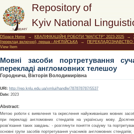
Мовні засоби портретування сучас
Repository of
телешоу
Kyiv National Linguisti
DSpace Home
→
КВАЛІФІКАЦІЙНІ РОБОТИ "МАГІСТР" 2023-2025
→
(переклад включно), перша - АНГЛІЙСЬКА
→
ПЕРЕКЛАДОЗНАВСТВО: проф
View Item
Мовні засоби портретування суч
перекладі англомовних телешоу
Городнича, Вікторія Володимирівна
URI:
http://rep.knlu.edu.ua/xmlui/handle/787878787/5537
Date:
2023
Abstract:
Метою роботи є виявлення та окреслення найуживаніших мовних засоб
при перекладі англомовних стендапів на українську мову. Досягн
розв’язання таких завдань: - розглянути поняття соціуму та портретуванн
основні групи засобів портретування учасників англомовних стендапів; 