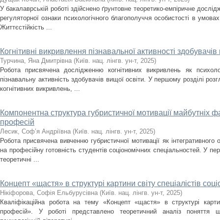
У бакалаврській роботі здійснено ґрунтовне теоретико-емпіричне дослідж
регуляторної ознаки психологічного благополуччя особистості в умова
Життєстійкість ...
Когнітивні викривлення пізнавальної активності здобувачів 
Турчина, Яна Дмитрівна
(
Київ. нац. лінгв. ун-т
,
2025
)
Робота присвячена дослідженню когнітивних викривлень як психол
пізнавальну активність здобувачів вищої освіти. У першому розділі розг
когнітивних викривлень, ...
Компонентна структура губристичної мотивації майбутніх ф
професій
Лесик, Соф’я Андріївна
(
Київ. нац. лінгв. ун-т
,
2025
)
Робота присвячена вивченню губристичної мотивації як інтегративного 
на професійну готовність студентів соціономічних спеціальностей. У пе
теоретичні ...
Концепт «щастя» в структурі картини світу спеціалістів соц
Нікіфорова, Софія Ельбурусівна
(
Київ. нац. лінгв. ун-т
,
2025
)
Кваліфікаційна робота на тему «Концепт «щастя» в структурі картин
професій». У роботі представлено теоретичний аналіз поняття щ