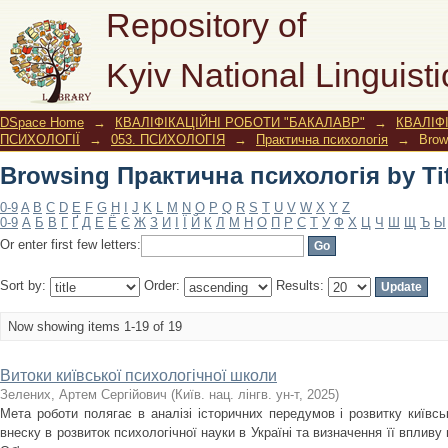
Browsing Практична психологія by Tit
Repository of
Kyiv National Linguisti
DSpace Home
→
КВАЛІФІКАЦІЙНІ РОБОТИ "БАКАЛАВР"
→
КВАЛІФ
ПСИХОЛОГІЇ
→
053. ПСИХОЛОГІЯ
→
Практична психологія
→
Brow
Browsing Практична психологія by Tit
0-9
A
B
C
D
E
F
G
H
I
J
K
L
M
N
O
P
Q
R
S
T
U
V
W
X
Y
Z
0-9
А
Б
В
Г
Ґ
Д
Е
Ё
Є
Ж
З
И
І
Ї
Й
К
Л
М
Н
О
П
Р
С
Т
У
Ф
Х
Ц
Ч
Ш
Щ
Ъ
Ы
Or enter first few letters:
Sort by:
Order:
Results:
Now showing items 1-19 of 19
Витоки київської психологічної школи
Зелених, Артем Сергійович
(
Київ. нац. лінгв. ун-т
,
2025
)
Мета роботи полягає в аналізі історичних передумов і розвитку київськ
внеску в розвиток психологічної науки в Україні та визначення її впливу