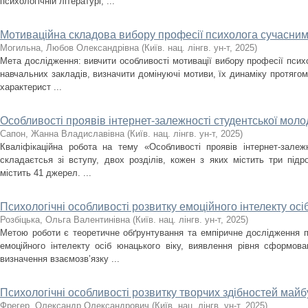
психологічній літературі, ...
Мотиваційна складова вибору професії психолога сучасни
Могильна, Любов Олександрівна
(
Київ. нац. лінгв. ун-т
,
2025
)
Мета дослідження: вивчити особливості мотивації вибору професії пси
навчальних закладів, визначити домінуючі мотиви, їх динаміку протягом
характерист ...
Особливості проявів інтернет-залежності студентської моло
Сапон, Жанна Владиславівна
(
Київ. нац. лінгв. ун-т
,
2025
)
Кваліфікаційна робота на тему «Особливості проявів інтернет-залеж
складаєтсья зі вступу, двох розділів, кожен з яких містить три підр
містить 41 джерел. ...
Психологічні особливості розвитку емоційного інтелекту осі
Розбіцька, Ольга Валентинівна
(
Київ. нац. лінгв. ун-т
,
2025
)
Метою роботи є теоретичне обґрунтування та емпіричне дослідження п
емоційного інтелекту осіб юнацького віку, виявлення рівня сформова
визначення взаємозв’язку ...
Психологічні особливості розвитку творчих здібностей майб
Фрегер, Олександр Олександрович
(
Київ. нац. лінгв. ун-т
,
2025
)