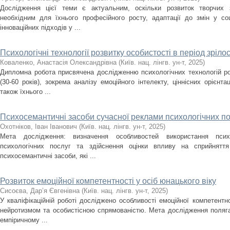
Дослідження цієї теми є актуальним, оскільки розвиток творчих з
необхідним для їхнього професійного росту, адаптації до змін у со
інноваційних підходів у ...
Психологічні технології розвитку особистості в період зрілос
Коваленко, Анастасія Олександрівна
(
Київ. нац. лінгв. ун-т
,
2025
)
Дипломна робота присвячена дослідженню психологічних технологій роз
(30-60 років), зокрема аналізу емоційного інтелекту, ціннісних орієнтац
також їхнього ...
Психосемантичні засоби сучасної реклами психологічних по
Охотніков, Іван Іванович
(
Київ. нац. лінгв. ун-т
,
2025
)
Мета дослідження: визначення особливостей використання псих
психологічних послуг та здійснення оцінки впливу на сприйняття
психосемантичні засоби, які ...
Розвиток емоційної компетентності у осіб юнацького віку
Сисоєва, Дар’я Євгенівна
(
Київ. нац. лінгв. ун-т
,
2025
)
У кваліфікаційній роботі досліджено особливості емоційної компетентност
нейротизмом та особистісною спрямованістю. Мета дослідження поляга
емпіричному ...