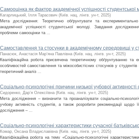
Самооцінка як фактор академічної успішності студентської 
Кагарлицький, Ілля Тарасович
(
Київ. нац. лінгв. ун-т
,
2025
)
Мета дослідження: Теоретично обґрунтувати та експериментально
академічної успішності студентської молоді. Завдання дослідженн
проблеми самооцінки та ...
Самоставлення та стосунки в академічному середовищі у с
Панасюк, Анастасія Мар’яна Павлівна
(
Київ. нац. лінгв. ун-т
,
2025
)
Кваліфікаційна робота присвячена теоретичному обґрунтуванню та е
особливостей самоставлення та міжособистісних стосунків у студентів 
теоретичний аналіз ...
Соціально-психологічні причини низької учбової активності 
Сидоренко, Дар’я Олексіївна
(
Київ. нац. лінгв. ун-т
,
2025
)
Мета дослідження – визначити та проаналізувати соціально-психологі
учбову активність студентів, а також розробити рекомендації щодо ї
дослідження – ...
Соціально-психологічні характеристики сучасної батьківсько
Комар, Оксана Владиславівна
(
Київ. нац. лінгв. ун-т
,
2025
)
Кваліфікаційна робота на тему «Соціально-психологічні характеристики