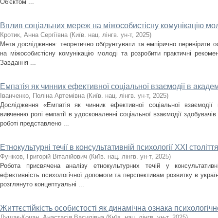
Об'єктом ...
Вплив соціальних мереж на міжособистісну комунікацію мо
Кротик, Анна Сергіївна
(
Київ. нац. лінгв. ун-т
,
2025
)
Мета дослідження: теоретично обґрунтувати та емпірично перевірити о
на міжособистісну комунікацію молоді та розробити практичні рекомен
Завдання ...
Емпатія як чинник ефективної соціальної взаємодії в акаде
Іванченко, Поліна Артемівна
(
Київ. нац. лінгв. ун-т
,
2025
)
Дослідження «Емпатія як чинник ефективної соціальної взаємодії 
вивченню ролі емпатії в удосконаленні соціальної взаємодії здобувачів
роботі представлено ...
Етнокультурні течії в консультативній психології XXI столітт
Фуніков, Григорій Віталійович
(
Київ. нац. лінгв. ун-т
,
2025
)
Робота присвячена аналізу етнокультурних течій у консультативн
ефективність психологічної допомоги та перспективам розвитку в україн
розглянуто концептуальні ...
Життєстійкість особистості як динамічна ознака психологіч
Дущак-Кочан, Анастасія Василівна
(
Київ. нац. лінгв. ун-т
,
2025
)